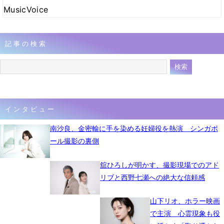
MusicVoice
記事の検索
インタビュー
南沙良、金密輸に手を染める妊婦役を熱演 シンガポ
ール撮影の裏側
舘ひろしが明かす、撮影現場でのアド
リブと西野七瀬への絶大な信頼感
山下リオ、ホラー映画
で主演 心霊現象も役