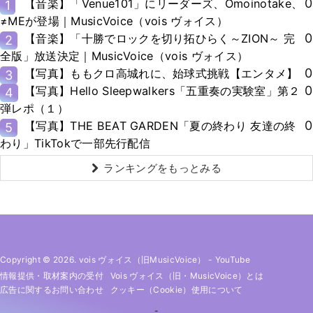
0
【音楽】「Venue101」にリーダーズ、Omoinotake、
1
≠MEが登場｜MusicVoice（vois ヴォイス）
0
【音楽】「十勝でロックを切り拓ひらく～ZION～ 完
2
全版」放送決定｜MusicVoice（vois ヴォイス）
0
【写真】ももクロ高城れに、始球式挑戦【エンタメ】
3
0
【写真】Hello Sleepwalkers「五重奏の実験室」第２
4
弾レポ（１）
0
【写真】THE BEAT GARDEN「夏の終わり 友達の終
5
わり」TikTokで一部先行配信
ランキングをもっとみる
Copyright © 2026. vois ヴォイス（旧MusicVoice）
-
YouTube
情報提供・取材案内の受付
Vois ヴォイス（旧・MusicVoice）とは
広告に関するお問い合わせ
クッキー（cookie）使用について
-