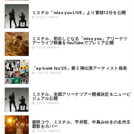
ミスチル「miss you LIVE」より冒頭12分を公開
6月4日 17時01分
ミスチル、初出しとなる「miss you」アリーナツ
アーライブ映像をYouTubeでプレミア公開
5月2日 18時44分
「ap bank fes'25」第２弾出演アーティスト発表
11月27日 17時00分
ミスチル、全国アリーナツアー開催決定＆ニュービ
ジュアル公開
3月9日 18時00分
柴咲コウ、ミスチル、平井堅、中島みゆきの名作主
題歌をカバー
12月5日 14時42分