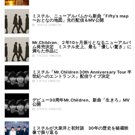
ミスチル、ニューアルバムから新曲「Fiftyʼs map
〜おとなの地図」先行配信＆MV公開
10月3日 00時07分
Mr.Children、２年10ヶ月振りとなるニューアルバ
ム発売決定 ミスチル史上、最も「優しい驚き」に
満ちた作品に
7月22日 19時30分
ミスチル「Mr.Children 30th Anniversary Tour 半
世紀へのエントランス」配信ライブ決定
5月11日 14時52分
デビュー30周年Mr.Children、新曲「生きろ」MV
公開
5月10日 00時24分
ミスチルが大泉洋と初対談 30年の歴史を秘蔵映
像で振り返る