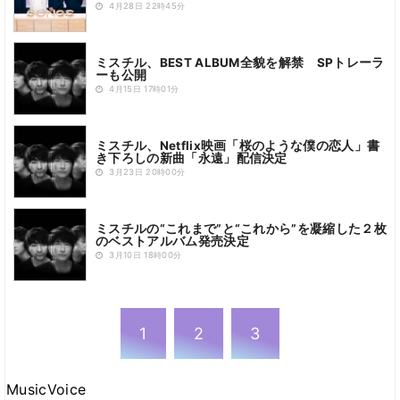
4月28日 22時45分
ミスチル、BEST ALBUM全貌を解禁 SPトレーラ
ーも公開
4月15日 17時01分
ミスチル、Netflix映画「桜のような僕の恋人」書
き下ろしの新曲「永遠」配信決定
3月23日 20時00分
ミスチルの“これまで”と“これから”を凝縮した２枚
のベストアルバム発売決定
3月10日 18時00分
1
2
3
MusicVoice