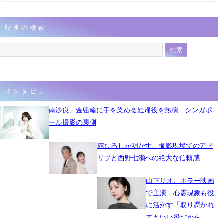
記事の検索
インタビュー
南沙良、金密輸に手を染める妊婦役を熱演 シンガポ
ール撮影の裏側
舘ひろしが明かす、撮影現場でのアド
リブと西野七瀬への絶大な信頼感
山下リオ、ホラー映画
で主演 心霊現象も役
に活かす「取り憑かれ
てもいい役だから」