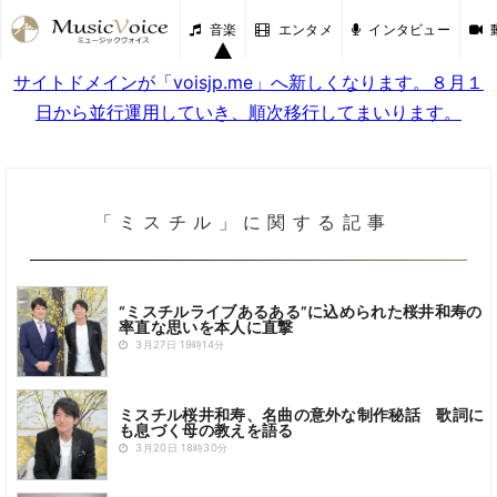
音楽
エンタメ
インタビュー
サイトドメインが「voisjp.me」へ新しくなります。８月１
日から並行運用していき、順次移行してまいります。
「ミスチル」に関する記事
“ミスチルライブあるある”に込められた桜井和寿の
率直な思いを本人に直撃
3月27日 19時14分
ミスチル桜井和寿、名曲の意外な制作秘話 歌詞に
も息づく母の教えを語る
3月20日 18時30分