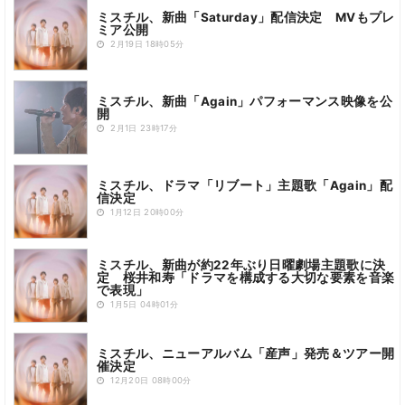
ミスチル、新曲「Saturday」配信決定 MVもプレ
ミア公開
2月19日 18時05分
ミスチル、新曲「Again」パフォーマンス映像を公
開
2月1日 23時17分
ミスチル、ドラマ「リブート」主題歌「Again」配
信決定
1月12日 20時00分
ミスチル、新曲が約22年ぶり日曜劇場主題歌に決
定 桜井和寿「ドラマを構成する大切な要素を音楽
で表現」
1月5日 04時01分
ミスチル、ニューアルバム「産声」発売＆ツアー開
催決定
12月20日 08時00分