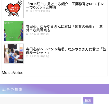
「NHK紅白」見どころ紹介 工藤静香はSPメドレ
ーでCocomiと共演
12月22日 15時29分
寺田心、なかやまきんに君は「体育の先生」 意
外？な共通点も
4月23日 11時43分
寺田心がヘドバン＆熱唱、なかやまきんに君は「筋
肉ルーレット」
4月23日 11時29分
MusicVoice
記事の検索