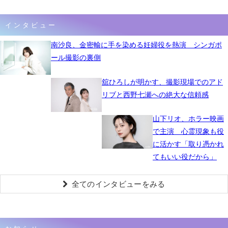
インタビュー
南沙良、金密輸に手を染める妊婦役を熱演 シンガポ
ール撮影の裏側
舘ひろしが明かす、撮影現場でのアド
リブと西野七瀬への絶大な信頼感
山下リオ、ホラー映画
で主演 心霊現象も役
に活かす「取り憑かれ
てもいい役だから」
全てのインタビューをみる