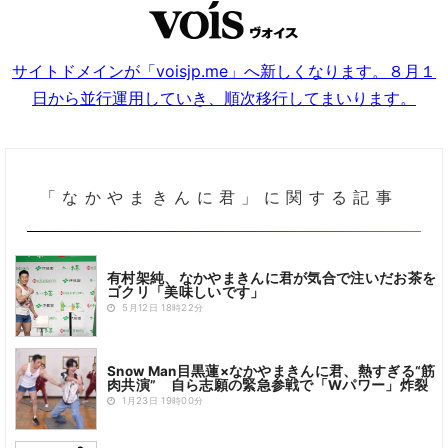
サイトドメインが「voisjp.me」へ新しくなります。８月１
日から並行運用していき、順次移行してまいります。
「なかやまきんに君」に関する記事
有村架純、なかやまきんに君が気合で注いだお茶を
ゴクリ「美味しいです」
5月12日 18時22分
Snow Man目黒蓮×なかやまきんに君、熱すぎる“筋
肉共演” 自ら志願の緊急参戦で「Wパワー」炸裂
1月23日 19時00分