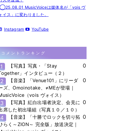
◯25.08.01 MusicVoiceは媒体名が「vois ヴ
ォイス」に変わりました。
Instagram
YouTube
コメントランキング
0
【写真】写真・「Stay
1
Together」インタビュー（２）
0
【音楽】「Venue101」にリーダ
2
ーズ、Omoinotake、≠MEが登場｜
MusicVoice（vois ヴォイス）
0
【写真】紅白出場者決定、会見に
3
出席した初出場組（写真１０／１０）
0
【音楽】「十勝でロックを切り拓
4
ひらく～ZION～ 完全版」放送決定｜