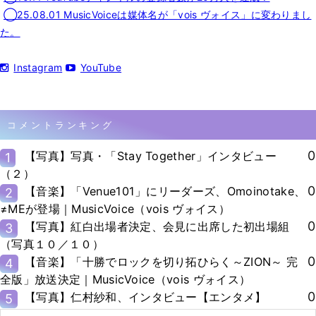
◯25.08.01 MusicVoiceは媒体名が「vois ヴォイス」に変わりまし
た。
Instagram
YouTube
コメントランキング
0
【写真】写真・「Stay Together」インタビュー
1
（２）
0
【音楽】「Venue101」にリーダーズ、Omoinotake、
2
≠MEが登場｜MusicVoice（vois ヴォイス）
0
【写真】紅白出場者決定、会見に出席した初出場組
3
（写真１０／１０）
0
【音楽】「十勝でロックを切り拓ひらく～ZION～ 完
4
全版」放送決定｜MusicVoice（vois ヴォイス）
0
【写真】仁村紗和、インタビュー【エンタメ】
5