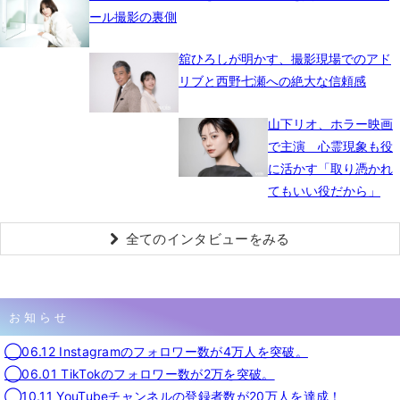
ール撮影の裏側
舘ひろしが明かす、撮影現場でのアド
リブと西野七瀬への絶大な信頼感
山下リオ、ホラー映画
で主演 心霊現象も役
に活かす「取り憑かれ
てもいい役だから」
全てのインタビューをみる
お知らせ
◯06.12 Instagramのフォロワー数が4万人を突破。
◯06.01 TikTokのフォロワー数が2万を突破。
◯10.11 YouTubeチャンネルの登録者数が20万人を達成！