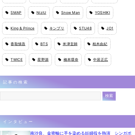
SMAP
NiziU
Snow Man
YOSHIKI
King & Prince
キンプリ
STU48
JO1
香取慎吾
BTS
米津玄師
柏木由紀
TWICE
星野源
橋本環奈
中居正広
記事の検索
インタビュー
南沙良、金密輸に手を染める妊婦役を熱演 シンガポ