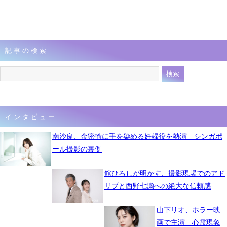
記事の検索
インタビュー
南沙良、金密輸に手を染める妊婦役を熱演 シンガポ
ール撮影の裏側
舘ひろしが明かす、撮影現場でのアド
リブと西野七瀬への絶大な信頼感
山下リオ、ホラー映
画で主演 心霊現象