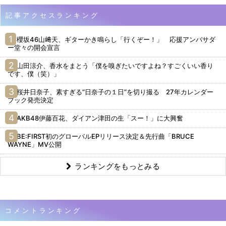
記事アクセスランキング
櫻坂46山﨑天、ギターかき鳴らし「行くぞー！」 応援アンバサダ
ー堂々の開会宣言
山田涼介、香水をまとう「僕を嗅ぎたいですよね？すごくいい香り
です、僕（笑）」
桜井日奈子、素すぎる“日奈子の１日”を切り撮る 27年カレンダー
ブック発売決定
AKB48伊藤百花、ダイアン津田の生「スー！」に大興奮
BE:FIRST初のグローバルEPリリース決定＆先行曲「BRUCE
WAYNE」MV公開
ランキングをもっとみる
コメントランキング