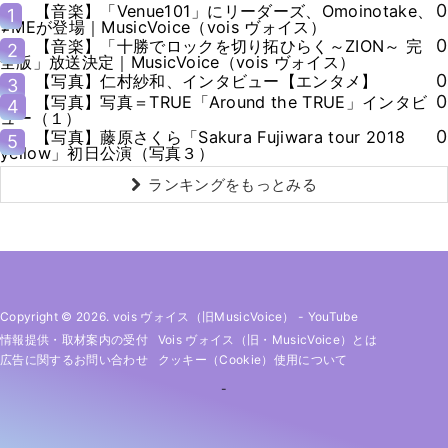
0
【音楽】「Venue101」にリーダーズ、Omoinotake、
1
≠MEが登場｜MusicVoice（vois ヴォイス）
0
【音楽】「十勝でロックを切り拓ひらく～ZION～ 完
2
全版」放送決定｜MusicVoice（vois ヴォイス）
0
【写真】仁村紗和、インタビュー【エンタメ】
3
0
【写真】写真＝TRUE「Around the TRUE」インタビ
4
ュー（１）
0
【写真】藤原さくら「Sakura Fujiwara tour 2018
5
yellow」初日公演（写真３）
ランキングをもっとみる
Copyright © 2026. vois ヴォイス（旧MusicVoice）
-
YouTube
情報提供・取材案内の受付
Vois ヴォイス（旧・MusicVoice）とは
広告に関するお問い合わせ
クッキー（cookie）使用について
-