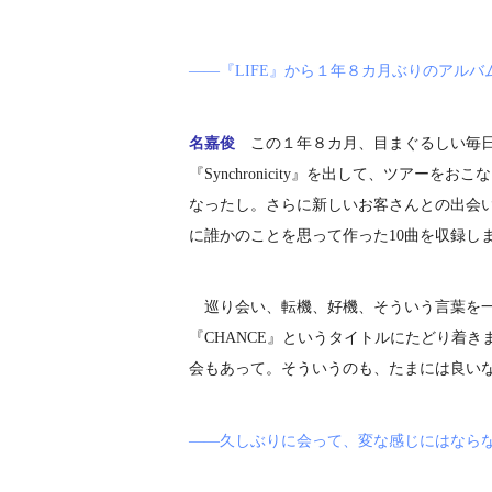
――『LIFE』から１年８カ月ぶりのアル
名嘉俊
この１年８カ月、目まぐるしい毎日
『Synchronicity』を出して、ツア
なったし。さらに新しいお客さんとの出会
に誰かのことを思って作った10曲を収録し
巡り会い、転機、好機、そういう言葉を一
『CHANCE』というタイトルにたどり着
会もあって。そういうのも、たまには良い
――久しぶりに会って、変な感じにはなら