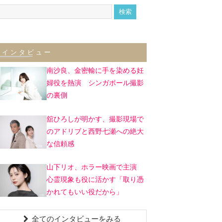
インタビュー
南沙良、金密輸に手を染める妊
婦役を熱演 シンガポール撮影
の裏側
舘ひろしが明かす、撮影現場で
のアドリブと西野七瀬への絶大
な信頼感
山下リオ、ホラー映画で主演
心霊現象も役に活かす「取り憑
かれてもいい役だから」
全てのインタビューをみる