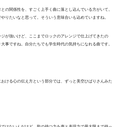
方との関係性を、すごく上手く曲に落とし込んでいる方がいて。
でやりたいなと思って。そういう意味合いも込めていますね。
ージが強いけど、ここまでロックのアレンジで仕上げてきたの
り大事ですね。自分たちでも学生時代の気持ちになれる曲です。
における心の伝え方という部分では、ずっと美空ひばりさんみた
題ではないんだけど、歌の持つ力を声と表現力で最大限まで持っ