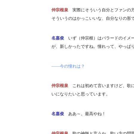
仲宗根泉
実際にそういう自分とファンの
そういうのはかっこいいな、自分なりの形
名嘉俊
いず（仲宗根）はバラードのイメ
が、新しかったですね。憧れって、やっぱ
――今の憧れは？
仲宗根泉
これは初めて言いますけど、歌
いになりたいと思っています。
名嘉俊
ああ～。最高やね！
仲宗根泉
歌の神髄と言うか。歌い方の問