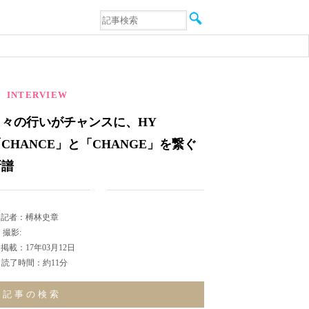
音楽
エンタメ
インタビュー
動画
連載
INTERVIEW
フォト
日々の行いがチャンスに、HY
CHANCE」と「CHANGE」を繋ぐ
新譜
記者：榑林史章
撮影:
掲載：17年03月12日
読了時間：約11分
記事の検索