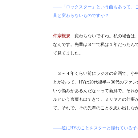
――「ロックスター」という曲もあって。
昔と変わらないものですか？
仲宗根泉
変わらないですね。私の場合は
なんです。先輩は３年で私は１年だったん
て見てました。
３～４年くらい前にラジオの企画で、小中
とがあって。HYは20代後半～30代のフ
いう悩みがあるんだな～って新鮮で。それ
ルという言葉も出てきて。ミリヤとの仕事
て。それで、その先輩のことを思い出しな
――逆にHYのことをスターと憧れている子