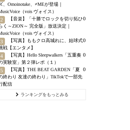
ズ、Omoinotake、≠MEが登場｜
MusicVoice（vois ヴォイス）
0
【音楽】「十勝でロックを切り拓ひ
2
らく～ZION～ 完全版」放送決定｜
MusicVoice（vois ヴォイス）
0
【写真】ももクロ高城れに、始球式
3
挑戦【エンタメ】
0
【写真】Hello Sleepwalkers「五重奏
4
の実験室」第２弾レポ（１）
0
【写真】THE BEAT GARDEN「夏
5
の終わり 友達の終わり」TikTokで一部先
行配信
ランキングをもっとみる