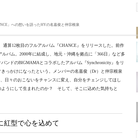
ANCE」への想いを語ったHYの名嘉俊と仲宗根泉
通算12枚目のフルアルバム『CHANCE』をリリースした。前作
アルバム。2000年に結成し、地元・沖縄を拠点に「366日」など多
のBIGMAMAとコラボしたアルバム『Synchronicity』をリ
きっかけになったという。メンバーの名嘉俊（Dr）と仲宗根泉
聴いて、日々のおこないをチャンスに変え、自分をチェンジしてほし
のようにして生まれたのか？ そして、そこに込めた気持ちと
に紅型で心を込めて