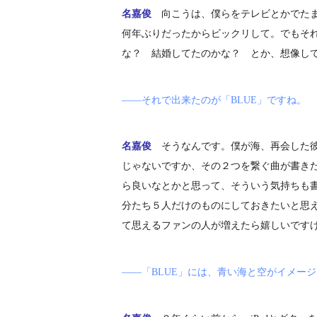
名嘉俊
向こうは、僕らをテレビとかでた
何年ぶりだったからビックリして。でもそ
な？ 結婚してたのかな？ とか、想像し
――それで出来たのが「BLUE」ですね。
名嘉俊
そうなんです。僕が海、再会した
じゃないですか、その２つを繋ぐ曲が書き
ら良いなとかと思って、そういう気持ちも
分たち５人だけのものにしておきたいと思
て思えるファンの人が増えたら嬉しいです
――「BLUE」には、青い海と空がイメー