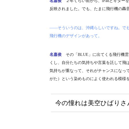
名嘉俊
２年くらい前から、iPadとギタ
反映されました。でも、たまに飛行機の轟
――そういうのは、沖縄らしいですね。で
飛行機のデザインがあって。
名嘉俊
その「BLUE」に出てくる飛行機
くし、自分たちの気持ちや言葉を託して飛
気持ちが重なって、それがチャンスになっ
がた）という染めものによく使われる模様
今の憧れは美空ひばりさ