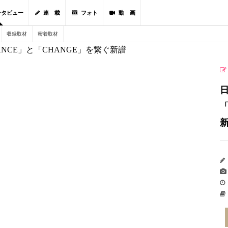
ンタビュー
連 載
フォト
動 画
収録取材
密着取材
「