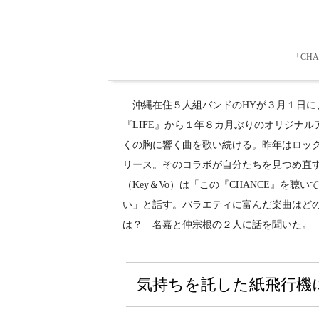
「CH
沖縄在住５人組バンドのHYが３月１日に、
『LIFE』から１年８カ月ぶりのオリジナル
くの胸に響く曲を歌い続ける。昨年はロックバンド
リース。そのコラボが自分たちを見つめ直す
（Key＆Vo）は「この『CHANCE』を
い」と話す。バラエティに富んだ楽曲はど
は？ 名嘉と仲宗根の２人に話を聞いた。
気持ちを託した紙飛行機