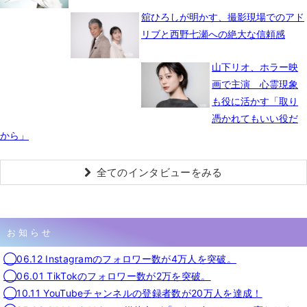
舘ひろしが明かす、撮影現場でのアド
リブと西野七瀬への絶大な信頼感
山下リオ、ホラー映
画で主演 心霊現象
も役に活かす「取り
憑かれてもいい役だ
から」
全てのインタビューをみる
お知らせ
◯06.12 Instagramのフォロワー数が4万人を突破。
◯06.01 TikTokのフォロワー数が2万を突破。
◯10.11 YouTubeチャンネルの登録者数が20万人を達成！