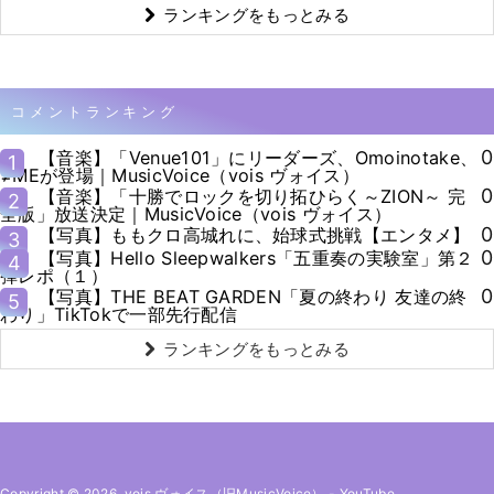
ランキングをもっとみる
コメントランキング
0
【音楽】「Venue101」にリーダーズ、Omoinotake、
1
≠MEが登場｜MusicVoice（vois ヴォイス）
0
【音楽】「十勝でロックを切り拓ひらく～ZION～ 完
2
全版」放送決定｜MusicVoice（vois ヴォイス）
0
【写真】ももクロ高城れに、始球式挑戦【エンタメ】
3
0
【写真】Hello Sleepwalkers「五重奏の実験室」第２
4
弾レポ（１）
0
【写真】THE BEAT GARDEN「夏の終わり 友達の終
5
わり」TikTokで一部先行配信
ランキングをもっとみる
Copyright © 2026. vois ヴォイス（旧MusicVoice）
-
YouTube