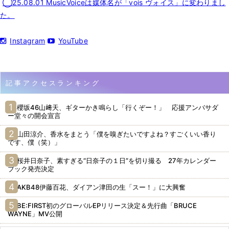
◯25.08.01 MusicVoiceは媒体名が「vois ヴォイス」に変わりまし
た。
Instagram
YouTube
記事アクセスランキング
櫻坂46山﨑天、ギターかき鳴らし「行くぞー！」 応援アンバサダ
ー堂々の開会宣言
山田涼介、香水をまとう「僕を嗅ぎたいですよね？すごくいい香り
です、僕（笑）」
桜井日奈子、素すぎる“日奈子の１日”を切り撮る 27年カレンダー
ブック発売決定
AKB48伊藤百花、ダイアン津田の生「スー！」に大興奮
BE:FIRST初のグローバルEPリリース決定＆先行曲「BRUCE
WAYNE」MV公開