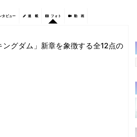
ンタビュー
連 載
フォト
動 画
キングダム」新章を象徴する全12点の