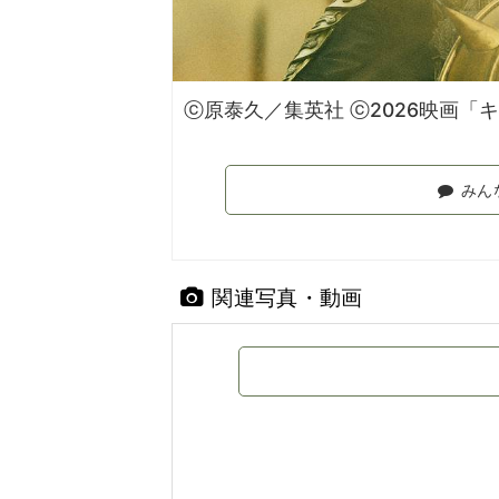
ⓒ原泰久／集英社 ⓒ2026映画「
みん
関連写真・動画