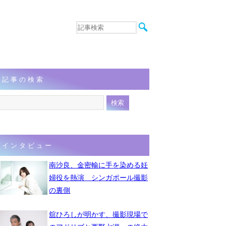
音楽
エンタメ
インタビュー
動画
記事の検索
連載
フォト
インタビュー
南沙良、金密輸に手を染める妊
婦役を熱演 シンガポール撮影
の裏側
舘ひろしが明かす、撮影現場で