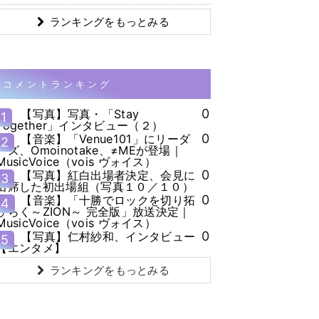
ランキングをもっとみる
コメントランキング
0
【写真】写真・「Stay
1
Together」インタビュー（２）
0
【音楽】「Venue101」にリーダ
2
ーズ、Omoinotake、≠MEが登場｜
MusicVoice（vois ヴォイス）
0
【写真】紅白出場者決定、会見に
3
出席した初出場組（写真１０／１０）
0
【音楽】「十勝でロックを切り拓
4
ひらく～ZION～ 完全版」放送決定｜
MusicVoice（vois ヴォイス）
0
【写真】仁村紗和、インタビュー
5
【エンタメ】
ランキングをもっとみる