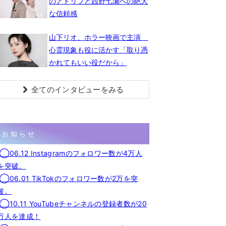
のアドリブと西野七瀬への絶大
な信頼感
山下リオ、ホラー映画で主演
心霊現象も役に活かす「取り憑
かれてもいい役だから」
全てのインタビューをみる
お知らせ
◯06.12 Instagramのフォロワー数が4万人
を突破。
◯06.01 TikTokのフォロワー数が2万を突
破。
◯10.11 YouTubeチャンネルの登録者数が20
万人を達成！