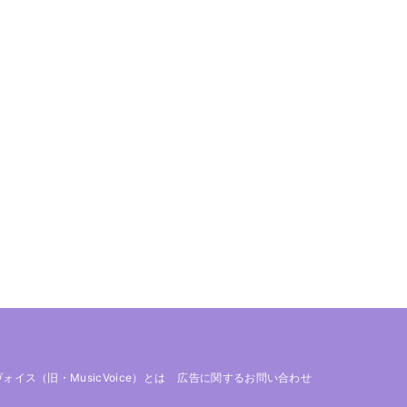
 ヴォイス（旧・MusicVoice）とは
広告に関するお問い合わせ