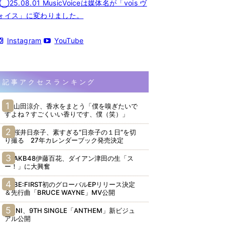
◯25.08.01 MusicVoiceは媒体名が「vois ヴ
ォイス」に変わりました。
Instagram
YouTube
記事アクセスランキング
山田涼介、香水をまとう「僕を嗅ぎたいで
すよね？すごくいい香りです、僕（笑）」
桜井日奈子、素すぎる“日奈子の１日”を切
り撮る 27年カレンダーブック発売決定
AKB48伊藤百花、ダイアン津田の生「ス
ー！」に大興奮
BE:FIRST初のグローバルEPリリース決定
＆先行曲「BRUCE WAYNE」MV公開
INI、9TH SINGLE「ANTHEM」新ビジュ
アル公開