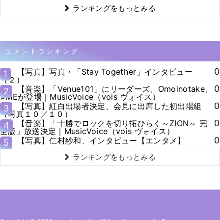
ランキングをもっとみる
コメントランキング
0
【写真】写真・「Stay Together」インタビュー
1
（２）
0
【音楽】「Venue101」にリーダーズ、Omoinotake、
2
≠MEが登場｜MusicVoice（vois ヴォイス）
0
【写真】紅白出場者決定、会見に出席した初出場組
3
（写真１０／１０）
0
【音楽】「十勝でロックを切り拓ひらく～ZION～ 完
4
全版」放送決定｜MusicVoice（vois ヴォイス）
0
【写真】仁村紗和、インタビュー【エンタメ】
5
ランキングをもっとみる