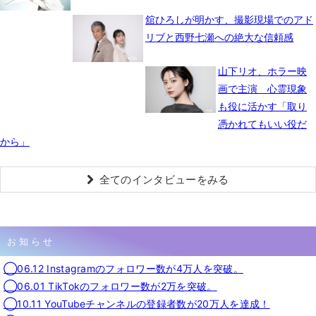
舘ひろしが明かす、撮影現場でのアド
リブと西野七瀬への絶大な信頼感
山下リオ、ホラー映
画で主演 心霊現象
も役に活かす「取り
憑かれてもいい役だ
から」
全てのインタビューをみる
お知らせ
◯06.12 Instagramのフォロワー数が4万人を突破。
◯06.01 TikTokのフォロワー数が2万を突破。
◯10.11 YouTubeチャンネルの登録者数が20万人を達成！