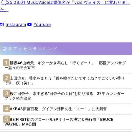
◯25.08.01 MusicVoiceは媒体名が「vois ヴォイス」に変わりまし
た。
Instagram
YouTube
記事アクセスランキング
櫻坂46山﨑天、ギターかき鳴らし「行くぞー！」 応援アンバサダ
ー堂々の開会宣言
山田涼介、香水をまとう「僕を嗅ぎたいですよね？すごくいい香り
です、僕（笑）」
桜井日奈子、素すぎる“日奈子の１日”を切り撮る 27年カレンダー
ブック発売決定
AKB48伊藤百花、ダイアン津田の生「スー！」に大興奮
BE:FIRST初のグローバルEPリリース決定＆先行曲「BRUCE
WAYNE」MV公開