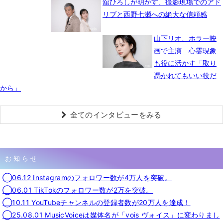
舘ひろしが明かす、撮影現場でのアド
リブと西野七瀬への絶大な信頼感
山下リオ、ホラー映
画で主演 心霊現象
も役に活かす「取り
憑かれてもいい役だ
から」
全てのインタビューをみる
お知らせ
◯06.12 Instagramのフォロワー数が4万人を突破。
◯06.01 TikTokのフォロワー数が2万を突破。
◯10.11 YouTubeチャンネルの登録者数が20万人を達成！
◯25.08.01 MusicVoiceは媒体名が「vois ヴォイス」に変わりまし