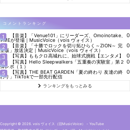
コメントランキング
0
【音楽】「Venue101」にリーダーズ、Omoinotake、
1
≠MEが登場｜MusicVoice（vois ヴォイス）
0
【音楽】「十勝でロックを切り拓ひらく～ZION～ 完
2
全版」放送決定｜MusicVoice（vois ヴォイス）
0
【写真】ももクロ高城れに、始球式挑戦【エンタメ】
3
0
【写真】Hello Sleepwalkers「五重奏の実験室」第２
4
弾レポ（１）
0
【写真】THE BEAT GARDEN「夏の終わり 友達の終
5
わり」TikTokで一部先行配信
ランキングをもっとみる
Copyright © 2026. vois ヴォイス（旧MusicVoice）
-
YouTube