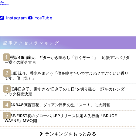
た。
Instagram
YouTube
記事アクセスランキング
櫻坂46山﨑天、ギターかき鳴らし「行くぞー！」 応援アンバサダ
ー堂々の開会宣言
山田涼介、香水をまとう「僕を嗅ぎたいですよね？すごくいい香り
です、僕（笑）」
桜井日奈子、素すぎる“日奈子の１日”を切り撮る 27年カレンダー
ブック発売決定
AKB48伊藤百花、ダイアン津田の生「スー！」に大興奮
BE:FIRST初のグローバルEPリリース決定＆先行曲「BRUCE
WAYNE」MV公開
ランキングをもっとみる