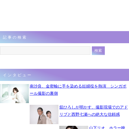
記事の検索
インタビュー
南沙良、金密輸に手を染める妊婦役を熱演 シンガポ
ール撮影の裏側
舘ひろしが明かす、撮影現場でのアド
リブと西野七瀬への絶大な信頼感
山下リオ、ホラー映