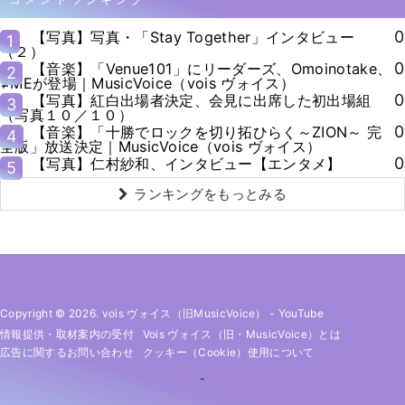
0
【写真】写真・「Stay Together」インタビュー
1
（２）
0
【音楽】「Venue101」にリーダーズ、Omoinotake、
2
≠MEが登場｜MusicVoice（vois ヴォイス）
0
【写真】紅白出場者決定、会見に出席した初出場組
3
（写真１０／１０）
0
【音楽】「十勝でロックを切り拓ひらく～ZION～ 完
4
全版」放送決定｜MusicVoice（vois ヴォイス）
0
【写真】仁村紗和、インタビュー【エンタメ】
5
ランキングをもっとみる
Copyright © 2026. vois ヴォイス（旧MusicVoice）
-
YouTube
情報提供・取材案内の受付
Vois ヴォイス（旧・MusicVoice）とは
広告に関するお問い合わせ
クッキー（cookie）使用について
-