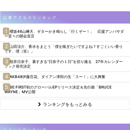
記事アクセスランキング
櫻坂46山﨑天、ギターかき鳴らし「行くぞー！」 応援アンバサダ
ー堂々の開会宣言
山田涼介、香水をまとう「僕を嗅ぎたいですよね？すごくいい香り
です、僕（笑）」
桜井日奈子、素すぎる“日奈子の１日”を切り撮る 27年カレンダー
ブック発売決定
AKB48伊藤百花、ダイアン津田の生「スー！」に大興奮
BE:FIRST初のグローバルEPリリース決定＆先行曲「BRUCE
WAYNE」MV公開
ランキングをもっとみる
コメントランキング