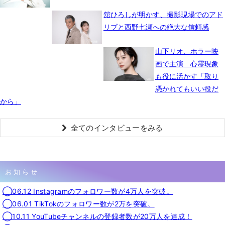
舘ひろしが明かす、撮影現場でのアド
リブと西野七瀬への絶大な信頼感
山下リオ、ホラー映
画で主演 心霊現象
も役に活かす「取り
憑かれてもいい役だ
から」
全てのインタビューをみる
お知らせ
◯06.12 Instagramのフォロワー数が4万人を突破。
◯06.01 TikTokのフォロワー数が2万を突破。
◯10.11 YouTubeチャンネルの登録者数が20万人を達成！