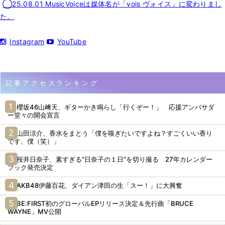
◯25.08.01 MusicVoiceは媒体名が「vois ヴォイス」に変わりまし
た。
Instagram
YouTube
記事アクセスランキング
櫻坂46山﨑天、ギターかき鳴らし「行くぞー！」 応援アンバサダ
ー堂々の開会宣言
山田涼介、香水をまとう「僕を嗅ぎたいですよね？すごくいい香り
です、僕（笑）」
桜井日奈子、素すぎる“日奈子の１日”を切り撮る 27年カレンダー
ブック発売決定
AKB48伊藤百花、ダイアン津田の生「スー！」に大興奮
BE:FIRST初のグローバルEPリリース決定＆先行曲「BRUCE
WAYNE」MV公開