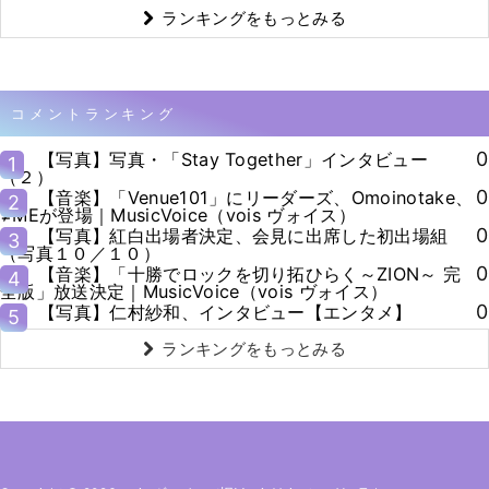
ランキングをもっとみる
コメントランキング
0
【写真】写真・「Stay Together」インタビュー
1
（２）
0
【音楽】「Venue101」にリーダーズ、Omoinotake、
2
≠MEが登場｜MusicVoice（vois ヴォイス）
0
【写真】紅白出場者決定、会見に出席した初出場組
3
（写真１０／１０）
0
【音楽】「十勝でロックを切り拓ひらく～ZION～ 完
4
全版」放送決定｜MusicVoice（vois ヴォイス）
0
【写真】仁村紗和、インタビュー【エンタメ】
5
ランキングをもっとみる