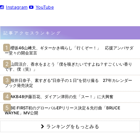
Instagram
YouTube
記事アクセスランキング
櫻坂46山﨑天、ギターかき鳴らし「行くぞー！」 応援アンバサダ
ー堂々の開会宣言
山田涼介、香水をまとう「僕を嗅ぎたいですよね？すごくいい香り
です、僕（笑）」
桜井日奈子、素すぎる“日奈子の１日”を切り撮る 27年カレンダー
ブック発売決定
AKB48伊藤百花、ダイアン津田の生「スー！」に大興奮
BE:FIRST初のグローバルEPリリース決定＆先行曲「BRUCE
WAYNE」MV公開
ランキングをもっとみる