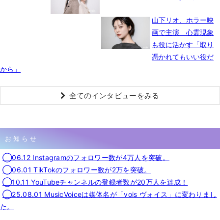
山下リオ、ホラー映
画で主演 心霊現象
も役に活かす「取り
憑かれてもいい役だ
から」
全てのインタビューをみる
お知らせ
◯06.12 Instagramのフォロワー数が4万人を突破。
◯06.01 TikTokのフォロワー数が2万を突破。
◯10.11 YouTubeチャンネルの登録者数が20万人を達成！
◯25.08.01 MusicVoiceは媒体名が「vois ヴォイス」に変わりまし
た。