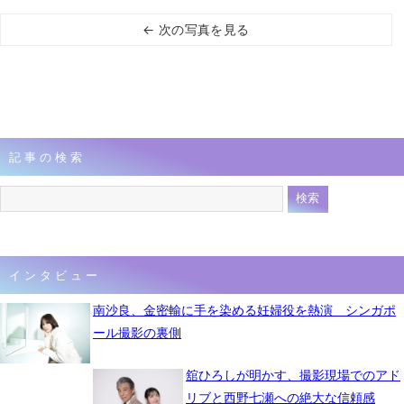
← 次の写真を見る
記事の検索
インタビュー
南沙良、金密輸に手を染める妊婦役を熱演 シンガポ
ール撮影の裏側
舘ひろしが明かす、撮影現場でのアド
リブと西野七瀬への絶大な信頼感