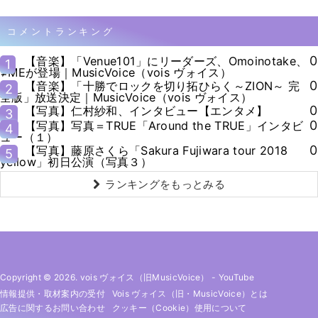
コメントランキング
0
【音楽】「Venue101」にリーダーズ、Omoinotake、
1
≠MEが登場｜MusicVoice（vois ヴォイス）
0
【音楽】「十勝でロックを切り拓ひらく～ZION～ 完
2
全版」放送決定｜MusicVoice（vois ヴォイス）
0
【写真】仁村紗和、インタビュー【エンタメ】
3
0
【写真】写真＝TRUE「Around the TRUE」インタビ
4
ュー（１）
0
【写真】藤原さくら「Sakura Fujiwara tour 2018
5
yellow」初日公演（写真３）
ランキングをもっとみる
Copyright © 2026. vois ヴォイス（旧MusicVoice）
-
YouTube
情報提供・取材案内の受付
Vois ヴォイス（旧・MusicVoice）とは
広告に関するお問い合わせ
クッキー（cookie）使用について