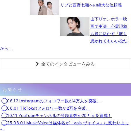
リブと西野七瀬への絶大な信頼感
山下リオ、ホラー映
画で主演 心霊現象
も役に活かす「取り
憑かれてもいい役だ
から」
全てのインタビューをみる
お知らせ
◯06.12 Instagramのフォロワー数が4万人を突破。
◯06.01 TikTokのフォロワー数が2万を突破。
◯10.11 YouTubeチャンネルの登録者数が20万人を達成！
◯25.08.01 MusicVoiceは媒体名が「vois ヴォイス」に変わりまし
た。