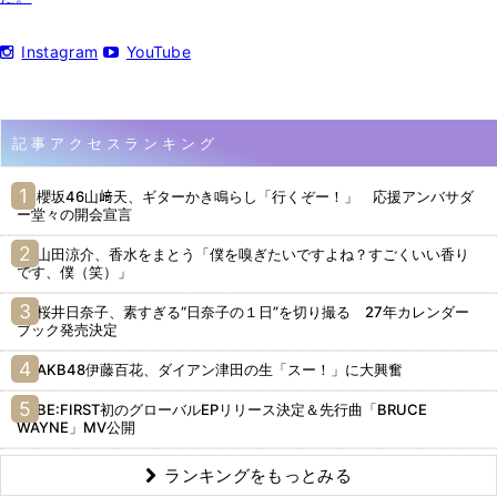
Instagram
YouTube
記事アクセスランキング
櫻坂46山﨑天、ギターかき鳴らし「行くぞー！」 応援アンバサダ
ー堂々の開会宣言
山田涼介、香水をまとう「僕を嗅ぎたいですよね？すごくいい香り
です、僕（笑）」
桜井日奈子、素すぎる“日奈子の１日”を切り撮る 27年カレンダー
ブック発売決定
AKB48伊藤百花、ダイアン津田の生「スー！」に大興奮
BE:FIRST初のグローバルEPリリース決定＆先行曲「BRUCE
WAYNE」MV公開
ランキングをもっとみる