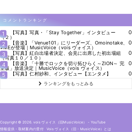
コメントランキング
0
【写真】写真・「Stay Together」インタビュー
1
（２）
0
【音楽】「Venue101」にリーダーズ、Omoinotake、
2
≠MEが登場｜MusicVoice（vois ヴォイス）
0
【写真】紅白出場者決定、会見に出席した初出場組
3
（写真１０／１０）
0
【音楽】「十勝でロックを切り拓ひらく～ZION～ 完
4
全版」放送決定｜MusicVoice（vois ヴォイス）
0
【写真】仁村紗和、インタビュー【エンタメ】
5
ランキングをもっとみる
Copyright © 2026. vois ヴォイス（旧MusicVoice）
-
YouTube
情報提供・取材案内の受付
Vois ヴォイス（旧・MusicVoice）とは