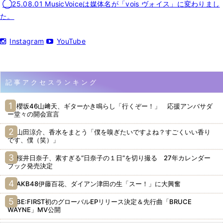
◯25.08.01 MusicVoiceは媒体名が「vois ヴォイス」に変わりまし
た。
Instagram
YouTube
記事アクセスランキング
櫻坂46山﨑天、ギターかき鳴らし「行くぞー！」 応援アンバサダ
ー堂々の開会宣言
山田涼介、香水をまとう「僕を嗅ぎたいですよね？すごくいい香り
です、僕（笑）」
桜井日奈子、素すぎる“日奈子の１日”を切り撮る 27年カレンダー
ブック発売決定
AKB48伊藤百花、ダイアン津田の生「スー！」に大興奮
BE:FIRST初のグローバルEPリリース決定＆先行曲「BRUCE
WAYNE」MV公開