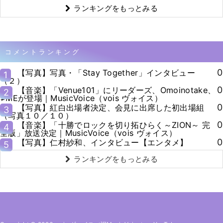
ランキングをもっとみる
コメントランキング
0
【写真】写真・「Stay Together」インタビュー
1
（２）
0
【音楽】「Venue101」にリーダーズ、Omoinotake、
2
≠MEが登場｜MusicVoice（vois ヴォイス）
0
【写真】紅白出場者決定、会見に出席した初出場組
3
（写真１０／１０）
0
【音楽】「十勝でロックを切り拓ひらく～ZION～ 完
4
全版」放送決定｜MusicVoice（vois ヴォイス）
0
【写真】仁村紗和、インタビュー【エンタメ】
5
ランキングをもっとみる