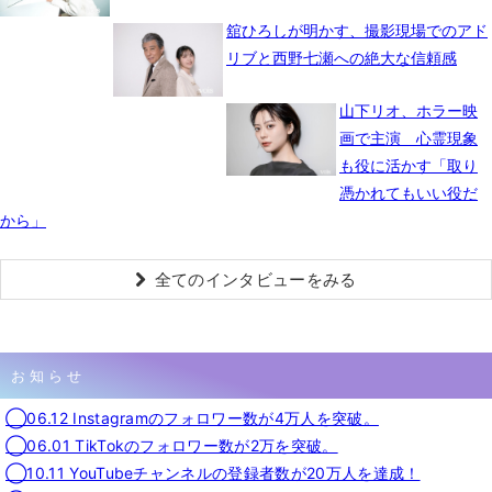
舘ひろしが明かす、撮影現場でのアド
リブと西野七瀬への絶大な信頼感
山下リオ、ホラー映
画で主演 心霊現象
も役に活かす「取り
憑かれてもいい役だ
から」
全てのインタビューをみる
お知らせ
◯06.12 Instagramのフォロワー数が4万人を突破。
◯06.01 TikTokのフォロワー数が2万を突破。
◯10.11 YouTubeチャンネルの登録者数が20万人を達成！