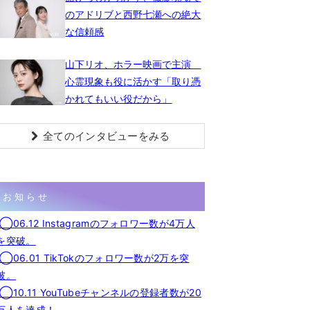
のアドリブと西野七瀬への絶大
な信頼感
山下リオ、ホラー映画で主演
心霊現象も役に活かす「取り憑
かれてもいい役だから」
全てのインタビューをみる
お知らせ
◯06.12 Instagramのフォロワー数が4万人
を突破。
◯06.01 TikTokのフォロワー数が2万を突
破。
◯10.11 YouTubeチャンネルの登録者数が20
万人を達成！