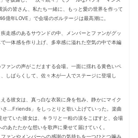
横浜の皆さん、私たち一緒に、もっと愛の世界を作って
46億年LOVE」で会場のボルテージは最高潮に。
疾走感のあるサウンドの中、メンバーとファンがグッ
体で一体感を作り上げ、多幸感に溢れた空気の中で本編
ファンの声がこだまする会場。一面に揺れる黄色いペ
と、しばらくして、佐々木が一人でステージに登場し
える彼女は、真っ白な衣装に身を包み、静かにマイク
...Friends」をしっとりと歌い上げていった。楽曲
見せていた彼女は、キラリと一粒の涙をこぼすと、会場
へのあたたかな想いを歌声に乗せて届けていく。
、ファンやメンバーへの感謝の気持ちを一つひとつ噛み