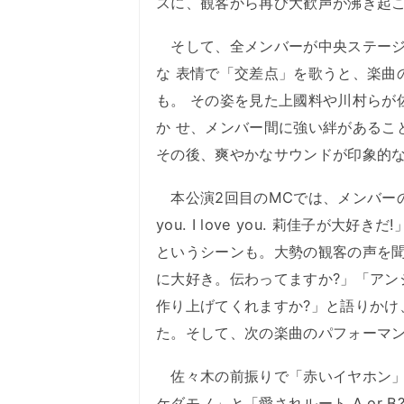
スに、観客から再び大歓声が沸き起
そして、全メンバーが中央ステージ
な 表情で「交差点」を歌うと、楽曲
も。 その姿を見た上國料や川村らが
か せ、メンバー間に強い絆があるこ
その後、爽やかなサウンドが印象的な「F
本公演2回目のMCでは、メンバーの提
you. I love you. 莉佳子
というシーンも。大勢の観客の声を
に大好き。伝わってますか?」「アン
作り上げてくれますか?」と語りかけ
た。そして、次の楽曲のパフォーマ
佐々木の前振りで「赤いイヤホン」
ケダモノ」と「愛されルート A or