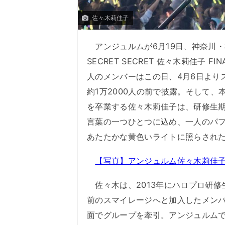
佐々木莉佳子
アンジュルムが6月19日、神奈川・横浜
SECRET SECRET 佐々木莉佳子
人のメンバーはこの日、4月6日より
約1万2000人の前で披露。そして
を卒業する佐々木莉佳子は、研修生期
言葉の一つひとつに込め、一人のパ
あたたかな黄色いライトに照らされ
【写真】アンジュルム佐々木莉佳子 
佐々木は、2013年にハロプロ研修生
前のスマイレージへと加入したメン
面でグループを牽引。アンジュルムで約