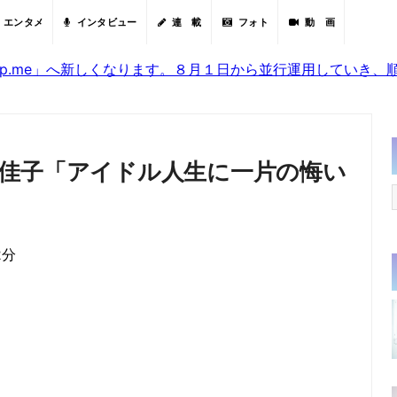
エンタメ
インタビュー
連 載
フォト
動 画
sjp.me」へ新しくなります。８月１日から並行運用していき
佳子「アイドル人生に一片の悔い
2分