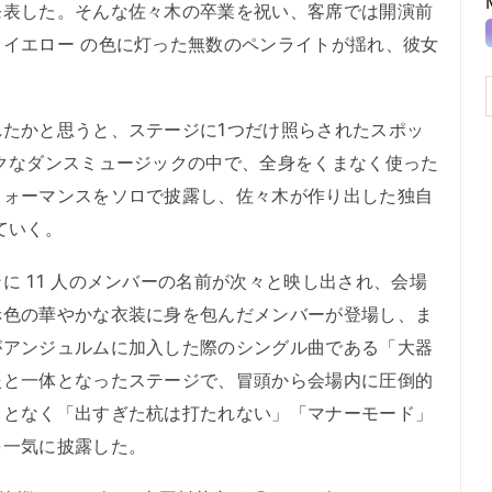
発表した。そんな佐々木の卒業を祝い、客席では開演前
イエロー の色に灯った無数のペンライトが揺れ、彼女
。
たかと思うと、ステージに1つだけ照らされたスポッ
クなダンスミュージックの中で、全身をくまなく使った
フォーマンスをソロで披露し、佐々木が作り出した独自
ていく。
 11 人のメンバーの名前が次々と映し出され、会場
赤色の華やかな衣装に身を包んだメンバーが登場し、ま
がアンジュルムに加入した際のシングル曲である「大器
援と一体となったステージで、冒頭から会場内に圧倒的
ことなく「出すぎた杭は打たれない」「マナーモード」
を一気に披露した。