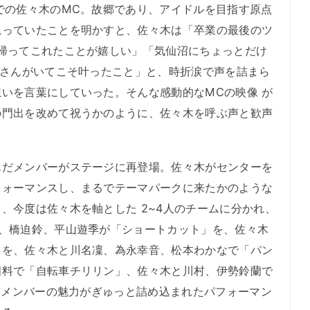
での佐々木のMC。故郷であり、アイドルを目指す原点
思っていたことを明かすと、佐々木は「卒業の最後のツ
帰ってこれたことが嬉しい」「気仙沼にちょっとだけ
皆さんがいてこそ叶ったこと」と、時折涙で声を詰まら
いを言葉にしていった。そんな感動的なMCの映像 が
の門出を改めて祝うかのように、佐々木を呼ぶ声と歓声
だメンバーがステージに再登場。佐々木がセンターを
フォーマンスし、まるでテーマパークに来たかのような
、今度は佐々木を軸とした 2~4人のチームに分かれ、
木、橋迫鈴、平山遊季が「ショートカット」を、佐々木
」を、佐々木と川名凜、為永幸音、松本わかなで「パン
國料で「自転車チリリン」、佐々木と川村、伊勢鈴蘭で
、各メンバーの魅力がぎゅっと詰め込まれたパフォーマン