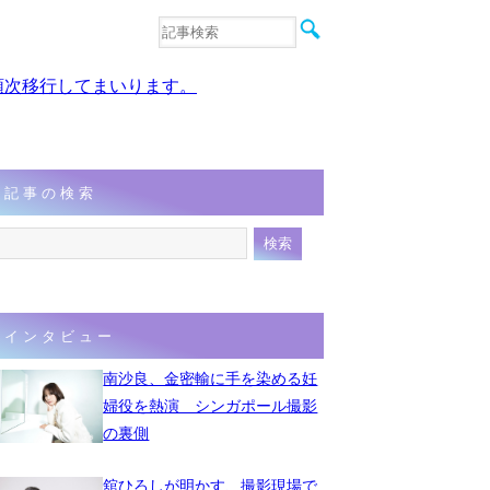
音楽
エンタメ
、順次移行してまいります。
インタビュー
動画
連載
フォト
記事の検索
インタビュー
南沙良、金密輸に手を染める妊
婦役を熱演 シンガポール撮影
の裏側
舘ひろしが明かす、撮影現場で