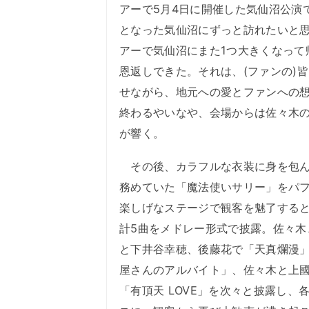
アーで5月4日に開催した気仙沼公演
となった気仙沼にずっと訪れたいと
アーで気仙沼にまた1つ大きくなって
恩返しできた。それは、(ファンの)
せながら、地元への愛とファンへの想
終わるやいなや、会場からは佐々木
が響く。
その後、カラフルな衣装に身を包ん
務めていた「魔法使いサリー」をパ
楽しげなステージで観客を魅了すると
計5曲をメドレー形式で披露。佐々
と下井谷幸穂、後藤花で「天真爛漫
屋さんのアルバイト」、佐々木と上
「有頂天 LOVE」を次々と披露し