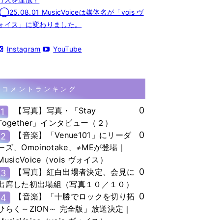
◯25.08.01 MusicVoiceは媒体名が「vois ヴ
ォイス」に変わりました。
Instagram
YouTube
コメントランキング
0
【写真】写真・「Stay
1
Together」インタビュー（２）
0
【音楽】「Venue101」にリーダ
2
ーズ、Omoinotake、≠MEが登場｜
MusicVoice（vois ヴォイス）
0
【写真】紅白出場者決定、会見に
3
出席した初出場組（写真１０／１０）
0
【音楽】「十勝でロックを切り拓
4
ひらく～ZION～ 完全版」放送決定｜