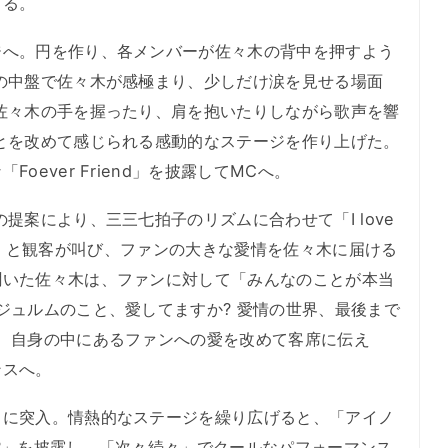
こる。
へ。円を作り、各メンバーが佐々木の背中を押すよう
の中盤で佐々木が感極まり、少しだけ涙を見せる場面
佐々木の手を握ったり、肩を抱いたりしながら歌声を響
とを改めて感じられる感動的なステージを作り上げた。
oever Friend」を披露してMCへ。
案により、三三七拍子のリズムに合わせて「I love
が大好きだ!」と観客が叫び、ファンの大きな愛情を佐々木に届ける
聞いた佐々木は、ファンに対して「みんなのことが本当
ジュルムのこと、愛してますか? 愛情の世界、最後まで
、自身の中にあるファンへの愛を改めて客席に伝え
ンスへ。
に突入。情熱的なステージを繰り広げると、「アイノ
 B?」を披露し、「次々続々」でクールなパフォーマンス