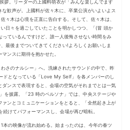
て挨拶。リーダーの上國料萌衣が「みんな楽しんでます
きな歓声が。上國料が佐々木に、卒業公演がいよいよス
、佐々木は心境を正直に告白する。そして、佐々木は、
い日々を過ごしていたことを明かしつつ、「(冒 頭か
なっているんですけど、誰一人後悔させない時間をみ
、最後までついてきてください!よろしくお願いしま
ーマンスに期待を抱かせた。
わさのナルシー」へ。洗練されたサウンドの中で、昨
となっている「Love My Self」を各メンバーのし
とダンスで表現すると、会場の空気がそれまでとは一気
ver」を披露。「23 時のペルソナ」では、中央ステージや
ファンとコミュニケーションをとると、「全然起き上が
る」を続けてパフォーマンスし、会場が再び暗転。
1本の映像が流れ始める。始まったのは、今年の春ツ