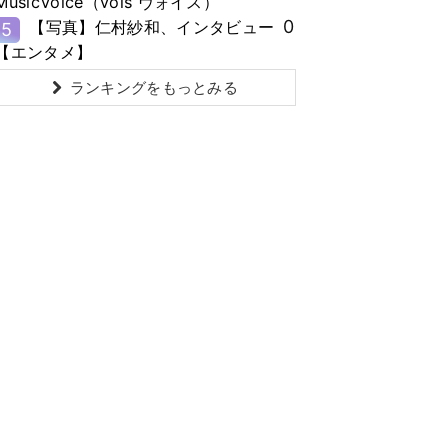
MusicVoice（vois ヴォイス）
0
【写真】仁村紗和、インタビュー
5
【エンタメ】
ランキングをもっとみる