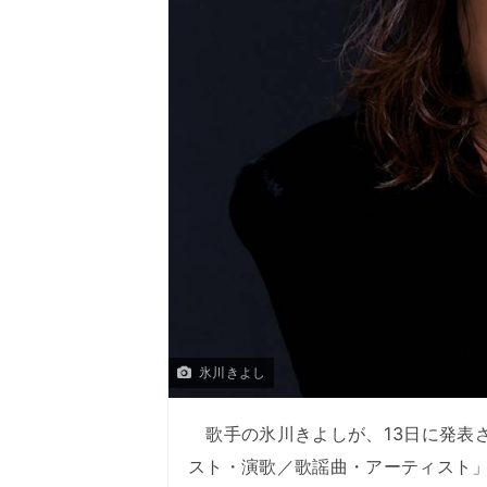
氷川きよし
歌手の氷川きよしが、13日に発表さ
スト・演歌／歌謡曲・アーティスト