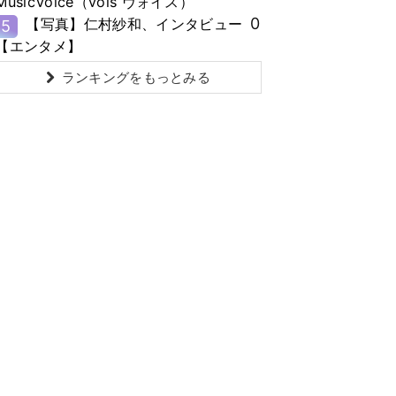
MusicVoice（vois ヴォイス）
0
【写真】仁村紗和、インタビュー
5
【エンタメ】
ランキングをもっとみる