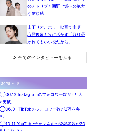
のアドリブと西野七瀬への絶大
な信頼感
山下リオ、ホラー映画で主演
心霊現象も役に活かす「取り憑
かれてもいい役だから」
全てのインタビューをみる
お知らせ
◯06.12 Instagramのフォロワー数が4万人
を突破。
◯06.01 TikTokのフォロワー数が2万を突
破。
◯10.11 YouTubeチャンネルの登録者数が20
万人を達成！