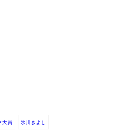
ク大賞
氷川きよし