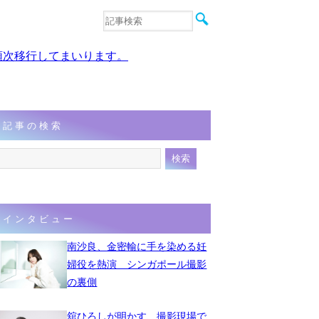
音楽
エンタメ
、順次移行してまいります。
インタビュー
動画
連載
フォト
記事の検索
インタビュー
南沙良、金密輸に手を染める妊
婦役を熱演 シンガポール撮影
の裏側
舘ひろしが明かす、撮影現場で