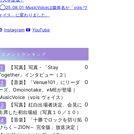
◯25.08.01 MusicVoiceは媒体名が「vois ヴ
ォイス」に変わりました。
Instagram
YouTube
コメントランキング
0
【写真】写真・「Stay
1
Together」インタビュー（２）
0
【音楽】「Venue101」にリーダ
2
ーズ、Omoinotake、≠MEが登場｜
MusicVoice（vois ヴォイス）
0
【写真】紅白出場者決定、会見に
3
出席した初出場組（写真１０／１０）
0
【音楽】「十勝でロックを切り拓
4
ひらく～ZION～ 完全版」放送決定｜