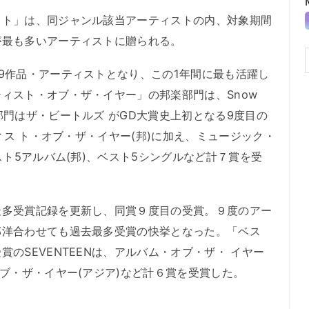
スト」は、同ジャンル該当アーティストの内、対象期間
が最も多いアーティストに贈られる。
9作品・アーティストとなり、この1年間に最も活躍し
ィスト・オブ・ザ・イヤー」の邦楽部門は、Snow
部門はザ・ビートルズ がGD大賞史上初となる9度目の
ティス ト・オブ・ザ・イヤー(邦)に加え、ミュージック・
スト5アルバム(邦)、ベスト5シングルなど計７賞を受
多受賞記録を更新し、同賞９度目の受賞。９度のアー
邦洋合わせても過去最多受賞の快挙となった。「ベス
のSEVENTEENは、アルバム・オブ・ザ・ イヤー
オブ・ザ・イヤー(アジア)など計６賞を受賞した。