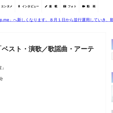
エンタメ
インタビュー
連 載
フォト
動 画
sjp.me」へ新しくなります。８月１日から並行運用していき
「ベスト・演歌／歌謡曲・アーテ
賞』
1分