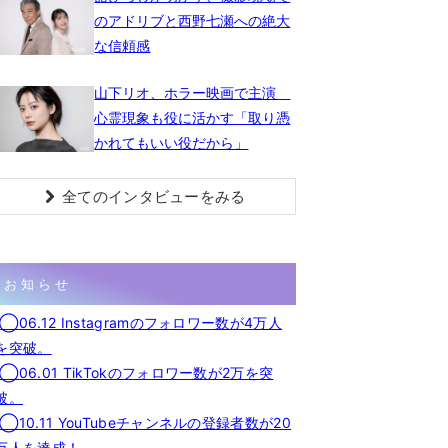
のアドリブと西野七瀬への絶大
な信頼感
山下リオ、ホラー映画で主演
心霊現象も役に活かす「取り憑
かれてもいい役だから」
全てのインタビューをみる
お知らせ
◯06.12 Instagramのフォロワー数が4万人
を突破。
◯06.01 TikTokのフォロワー数が2万を突
破。
◯10.11 YouTubeチャンネルの登録者数が20
万人を達成！