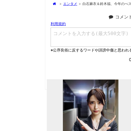
>
エンタメ
>
白石麻衣＆鈴木福、今年のべ
コメン