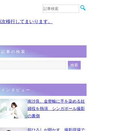
音楽
エンタメ
、順次移行してまいります。
インタビュー
動画
連載
フォト
記事の検索
インタビュー
南沙良、金密輸に手を染める妊
婦役を熱演 シンガポール撮影
の裏側
舘ひろしが明かす、撮影現場で