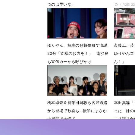
つのは早いな」
4月2日 2
6月29日 17時43分
ゆりやん、極寒の歌舞伎町で演説
斎藤工、芸
20分「皆様のお力を！」 南沙良
ゆりやんズ
も宣伝カーから呼びかけ
ん！」
1月29日 08時34分
1月6日 1
橋本環奈＆眞栄田郷敦ら客席通路
本田真凜「
から登場で歓喜も…後半にまさか
った 妹の
の展開で大慌て
こり譲り合
9月9日 10時56分
9月9日 0