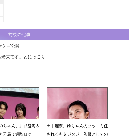
前後の記事
ジャケ写公開
も光栄です」とにっこり
のちゃん、井頭愛海＆
田中麗奈、ゆりやんのツッコミ任
と群馬で過酷ロケ
されるもタジタジ 監督としての