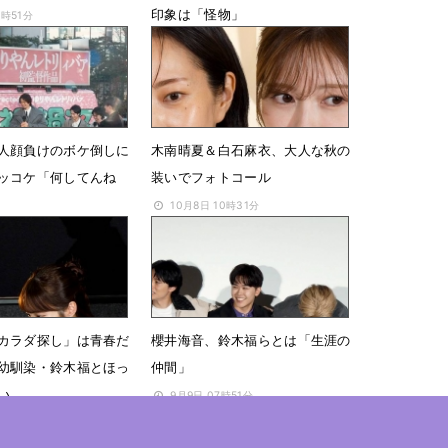
印象は「怪物」
3時51分
1月29日 08時47分
人顔負けのボケ倒しに
木南晴夏＆白石麻衣、大人な秋の
ッコケ「何してんね
装いでフォトコール
10月8日 10時31分
6時14分
カラダ探し」は青春だ
櫻井海音、鈴木福らとは「生涯の
幼馴染・鈴木福とほっ
仲間」
い
9月9日 07時51分
9時21分