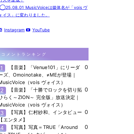
◯25.08.01 MusicVoiceは媒体名が「vois ヴ
ォイス」に変わりました。
Instagram
YouTube
コメントランキング
0
【音楽】「Venue101」にリーダ
1
ーズ、Omoinotake、≠MEが登場｜
MusicVoice（vois ヴォイス）
0
【音楽】「十勝でロックを切り拓
2
ひらく～ZION～ 完全版」放送決定｜
MusicVoice（vois ヴォイス）
0
【写真】仁村紗和、インタビュー
3
【エンタメ】
0
【写真】写真＝TRUE「Around
4