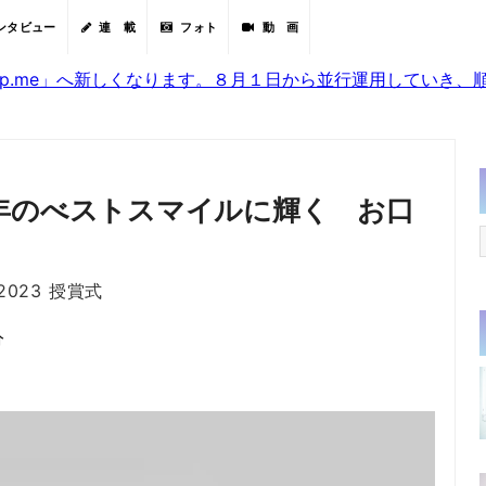
ンタビュー
連 載
フォト
動 画
sjp.me」へ新しくなります。８月１日から並行運用していき
年のべストスマイルに輝く お口
023 授賞式
分