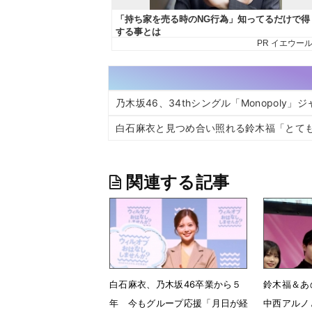
乃木坂46、34thシングル「Monopoly」
白石麻衣と見つめ合い照れる鈴木福「とて
関連する記事
白石麻衣、乃木坂46卒業から５
鈴木福＆あ
年 今もグループ応援「月日が経
中西アルノ