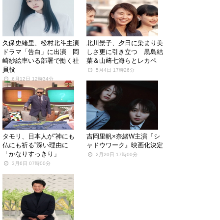
久保史緒里、松村北斗主演
北川景子、夕日に染まり美
ドラマ「告白」に出演 岡
しさ更に引き立つ 黒島結
崎紗絵率いる部署で働く社
菜＆山﨑七海らとレカペ
員役
5月4日 17時26分
6月12日 12時34分
タモリ、日本人が“神にも
吉岡里帆×奈緒W主演『シ
仏にも祈る”深い理由に
ャドウワーク』映画化決定
「かなりすっきり」
2月20日 17時00分
3月6日 07時00分