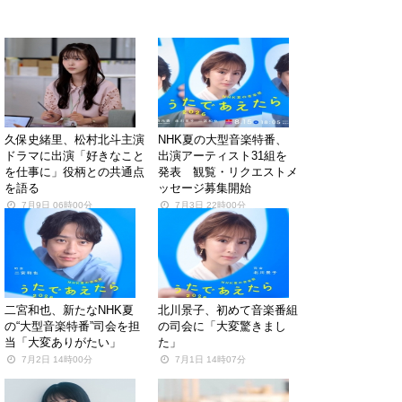
関連する記事
久保史緒里、松村北斗主演
NHK夏の大型音楽特番、
ドラマに出演「好きなこと
出演アーティスト31組を
を仕事に」役柄との共通点
発表 観覧・リクエストメ
を語る
ッセージ募集開始
7月9日 06時00分
7月3日 22時00分
二宮和也、新たなNHK夏
北川景子、初めて音楽番組
の“大型音楽特番”司会を担
の司会に「大変驚きまし
当「大変ありがたい」
た」
7月2日 14時00分
7月1日 14時07分