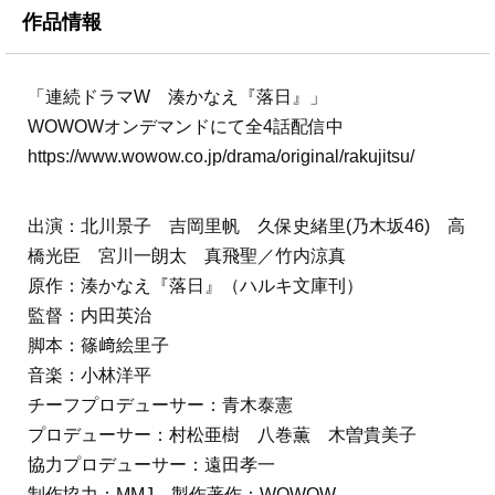
作品情報
「連続ドラマW 湊かなえ『落日』」
WOWOWオンデマンドにて全4話配信中
https://www.wowow.co.jp/drama/original/rakujitsu/
出演：北川景子 吉岡里帆 久保史緒里(乃木坂46) 高
橋光臣 宮川一朗太 真飛聖／竹内涼真
原作：湊かなえ『落日』（ハルキ文庫刊）
監督：内田英治
脚本：篠﨑絵里子
音楽：小林洋平
チーフプロデューサー：青木泰憲
プロデューサー：村松亜樹 八巻薫 木曽貴美子
協力プロデューサー：遠田孝一
制作協力：MMJ 製作著作：WOWOW