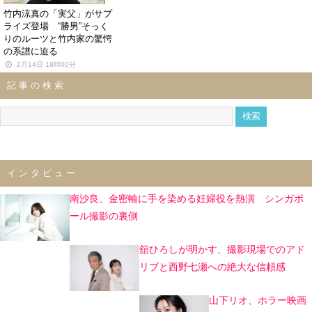
竹内涼真の「実父」がサプ
ライズ登場 “勝男”そっく
りのルーツと竹内家の驚愕
の系譜に迫る
2月14日 18時00分
記事の検索
インタビュー
南沙良、金密輸に手を染める妊婦役を熱演 シンガポ
ール撮影の裏側
舘ひろしが明かす、撮影現場でのアド
リブと西野七瀬への絶大な信頼感
山下リオ、ホラー映画