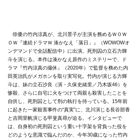
俳優の竹内涼真が、北川景子が主演を務めるＷＯＷ
ＯＷ『連続ドラマＷ 湊かなえ「落日」』（WOWOWオ
ンデマンドで全話配信中）に出演。死刑囚の立石力輝
斗を演じる。本作は湊かなえ原作のミステリーで、ド
ラマ『竹内涼真の撮休』（2020年）で監督を務めた内
田英治氏がメガホンを取り実写化。竹内が演じる力輝
斗は、妹の立石沙良（演・久保史緒里／乃木坂46）を
惨殺、さらに自宅に火をつけて両親も殺害したことを
自供し、死刑囚として刑の執行を待っている。15年前
に起きた一家殺害事件の“真実”に、北川演じる長谷部香
と吉岡里帆演じる甲斐真尋が迫る。インタビューで
は、自身初の死刑囚という重い十字架を背負った役を
どのような意識で臨んだのか、今年30歳になった竹内