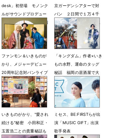
desk」初登場 モノンク
京ガーデンシアターで対
ルがサウンドプロデュー
バン ２日間で１万４千
ス 全10曲を29分に濃縮
人動員 20年間の全てに
「ありがとう」
7月22日 13時03分
6月22日 17時00分
ファンモン＆いきものが
「キングダム」作者×いき
かり、メジャーデビュー
もの水野、運命のタッグ
20周年記念対バンライブ
秘話 福岡の居酒屋で大
２DAYS開催決定
放談
1月25日 19時30分
10月16日 18時04分
いきものがかり、"愛され
ミセス、BE:FIRSTらが出
続ける"秘密 小田和正・
演「MUSIC GIFT」出演
玉置浩二との貴重秘話も
歌手発表