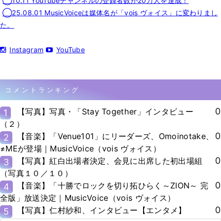
◯10.11 YouTubeチャンネルの登録者数が20万人を達成！
◯25.08.01 MusicVoiceは媒体名が「vois ヴォイス」に変わりまし
た。
Instagram
YouTube
コメントランキング
0
【写真】写真・「Stay Together」インタビュー
1
（２）
0
【音楽】「Venue101」にリーダーズ、Omoinotake、
2
≠MEが登場｜MusicVoice（vois ヴォイス）
0
【写真】紅白出場者決定、会見に出席した初出場組
3
（写真１０／１０）
0
【音楽】「十勝でロックを切り拓ひらく～ZION～ 完
4
全版」放送決定｜MusicVoice（vois ヴォイス）
0
【写真】仁村紗和、インタビュー【エンタメ】
5