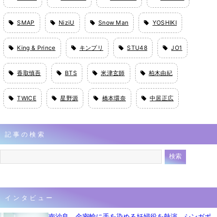
SMAP
NiziU
Snow Man
YOSHIKI
King & Prince
キンプリ
STU48
JO1
香取慎吾
BTS
米津玄師
柏木由紀
TWICE
星野源
橋本環奈
中居正広
記事の検索
インタビュー
南沙良、金密輸に手を染める妊婦役を熱演 シンガポ