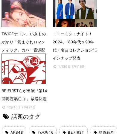
10月9日 13時49分
7月12日 13時10分
TWICEナヨン、いきもの
「ユーミン・ナイト！
がかり「気まぐれロマン
2024」“80年代＆90年
ティック」カバー音源配
代・名曲セレクション”ラ
信リリース
インナップ発表
5月30日 00時06分
1月30日 17時16分
BE:FIRSTらが出演『第14
回明石家紅白!』放送決定
12月15日 23時24分
話題のタグ
AKB48
乃木坂46
BE:FIRST
指原莉乃