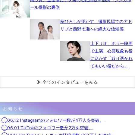
ール撮影の裏側
舘ひろしが明かす、撮影現場でのアド
リブと西野七瀬への絶大な信頼感
山下リオ、ホラー映画
で主演 心霊現象も役
に活かす「取り憑かれ
てもいい役だから」
全てのインタビューをみる
お知らせ
◯06.12 Instagramのフォロワー数が4万人を突破。
◯06.01 TikTokのフォロワー数が2万を突破。