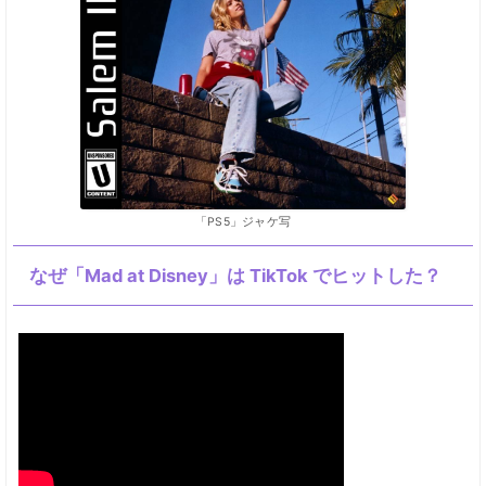
「PS5」ジャケ写
なぜ「Mad at Disney」は TikTok でヒットした？