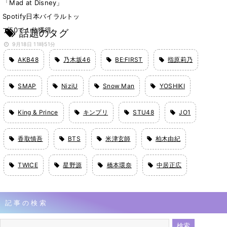
「Mad at Disney」
Spotify日本バイラルトッ
プ50で１位獲得
話題のタグ
9月18日 11時51分
AKB48
乃木坂46
BE:FIRST
指原莉乃
SMAP
NiziU
Snow Man
YOSHIKI
King & Prince
キンプリ
STU48
JO1
香取慎吾
BTS
米津玄師
柏木由紀
TWICE
星野源
橋本環奈
中居正広
記事の検索