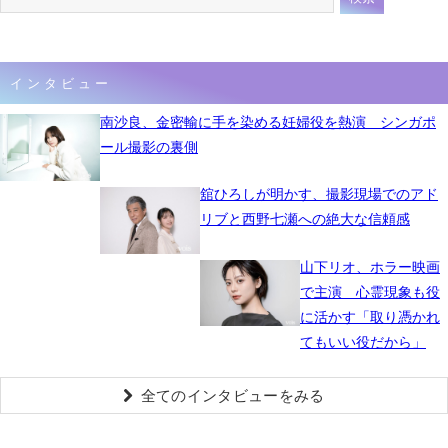
インタビュー
南沙良、金密輸に手を染める妊婦役を熱演 シンガポ
ール撮影の裏側
舘ひろしが明かす、撮影現場でのアド
リブと西野七瀬への絶大な信頼感
山下リオ、ホラー映画
で主演 心霊現象も役
に活かす「取り憑かれ
てもいい役だから」
全てのインタビューをみる