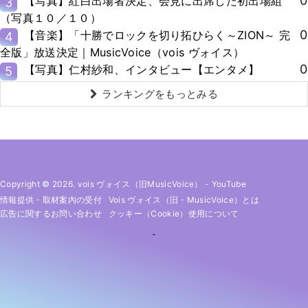
0
【写真】紅白出場者決定、会見に出席した初出場組
3
（写真１０／１０）
0
【音楽】「十勝でロックを切り拓ひらく～ZION～ 完
4
全版」放送決定｜MusicVoice（vois ヴォイス）
0
【写真】仁村紗和、インタビュー【エンタメ】
5
ランキングをもっとみる
Copyright © 2026. vois ヴォイス（旧MusicVoice）
-
YouTube
情報提供・取材案内の受付
Vois ヴォイス（旧・MusicVoice）とは
広告に関するお問い合わせ
クッキー（cookie）使用について
-