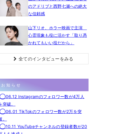
のアドリブと西野七瀬への絶大
な信頼感
山下リオ、ホラー映画で主演
心霊現象も役に活かす「取り憑
かれてもいい役だから」
全てのインタビューをみる
お知らせ
◯06.12 Instagramのフォロワー数が4万人
を突破。
◯06.01 TikTokのフォロワー数が2万を突
破。
◯10.11 YouTubeチャンネルの登録者数が20
万人を達成！