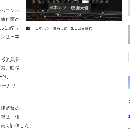
ムコンペ
映像作家の
ンルに絞っ
『日本ホラー映画大賞』第１回受賞式
ョンは日本
考委員長
央奈、映像
AN、
ジャーナリ
津監督の
監督は「価
と高く評価した。