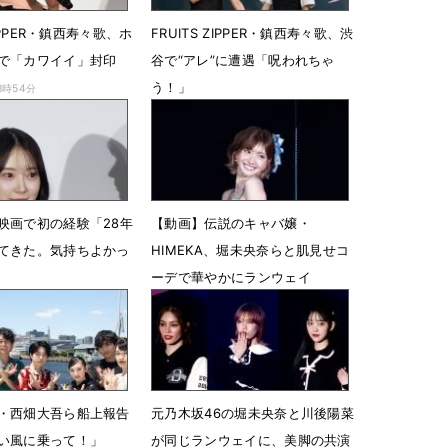
ZIPPER・鎮西寿々歌、ホ
FRUITS ZIPPER・鎮西寿々歌、渋
で「カワイイ」封印
谷で“アレ”に遭遇「呪われちゃ
う！」
8時54分
7月11日 18時48分
映画で初の経験「28年
【動画】伝説のキャバ嬢・
てきた。気持ちよかっ
HIMEKA、堀未央奈らと肌見せコ
ーデで華やかにランウェイ
09時21分
3月2日 16時15分
・西畑大吾ら船上報告
元乃木坂46の堀未央奈と川後陽菜
い風に乗って！」
が同じランウェイに、美脚の共演