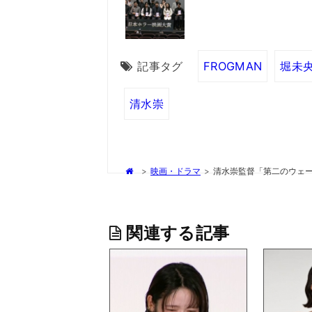
記事タグ
FROGMAN
堀未
清水崇
>
映画・ドラマ
>
清水崇監督「第二のウェ
関連する記事