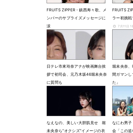
FRUITS ZIPPER・鎮西寿々歌、メ
FRUITS 
ンバーのサプライズメッセージに
ラー初挑戦
涙
7月11日 1
7月24日 22時38分
日テレ市來玲奈アナが映画舞台挨
堀未央奈、
拶で初司会、元乃木坂46堀未央奈
間ガマンし
に質問も
た」
2月1日 09時10分
1月28日 
なえなの、美しい大胆肌見せ 堀
なにわ男子
未央奈ら“オクシズ”イメージの衣
会「この追