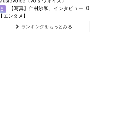
MusicVoice（vois ヴォイス）
0
【写真】仁村紗和、インタビュー
5
【エンタメ】
ランキングをもっとみる