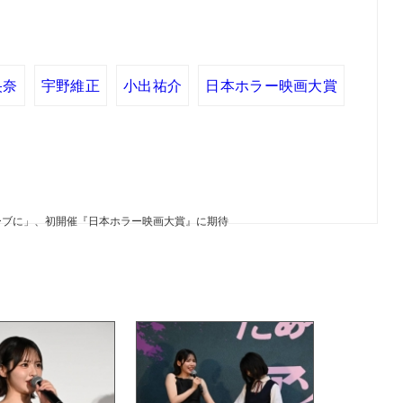
央奈
宇野維正
小出祐介
日本ホラー映画大賞
ーブに」、初開催『日本ホラー映画大賞』に期待