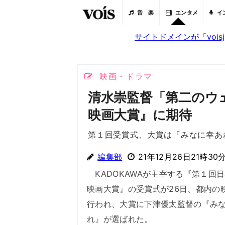
音 楽
エンタメ
イ
サイトドメインが「voi
映画・ドラマ
清水崇監督「第二のウ
映画大賞』に期待
第１回受賞式、大賞は『みなに幸あ
編集部
21年12月26日21時30
KADOKAWAが主宰する『第１回
映画大賞』の受賞式が26日、都内の
行われ、大賞に下津優太監督の『み
れ』が選ばれた。