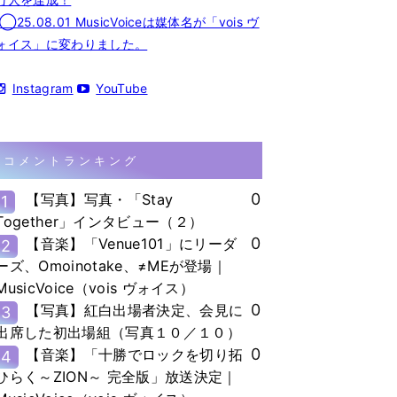
◯25.08.01 MusicVoiceは媒体名が「vois ヴ
ォイス」に変わりました。
Instagram
YouTube
コメントランキング
0
【写真】写真・「Stay
1
Together」インタビュー（２）
0
【音楽】「Venue101」にリーダ
2
ーズ、Omoinotake、≠MEが登場｜
MusicVoice（vois ヴォイス）
0
【写真】紅白出場者決定、会見に
3
出席した初出場組（写真１０／１０）
0
【音楽】「十勝でロックを切り拓
4
ひらく～ZION～ 完全版」放送決定｜