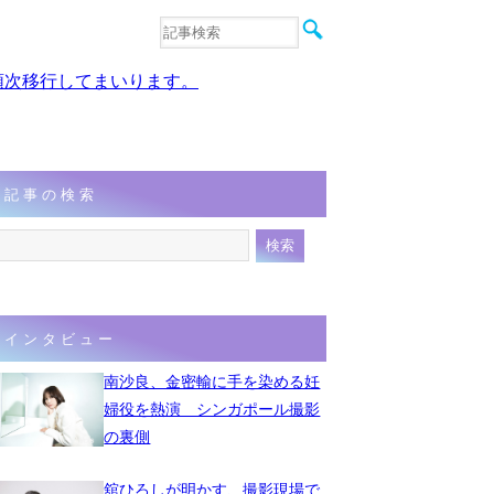
音楽
エンタメ
、順次移行してまいります。
インタビュー
動画
連載
フォト
記事の検索
インタビュー
南沙良、金密輸に手を染める妊
婦役を熱演 シンガポール撮影
の裏側
舘ひろしが明かす、撮影現場で