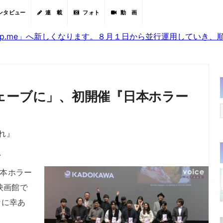
ンタビュー
連 載
フォト
動 画
sjp.me」へ新しくなります。８月１日から並行運用していき
ェーブに」、初開催『日本ホラー
れ』
分
日本ホラー
映画館で
なに幸あ