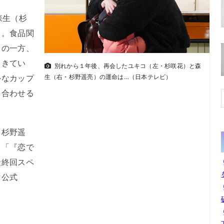
森生（杉
る。食品関
コの一方、
てきてい
別れから１年後、再会したユキコ（左・杉咲花）と森
外なカップ
生（右・杉野遥亮）の運命は…（日本テレビ）
を合わせる
杉野遥
る「『恋で
最終回スペ
マ公式