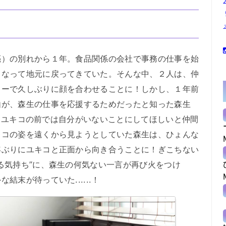
）の別れから１年。食品関係の会社で事務の仕事を始
となって地元に戻ってきていた。そんな中、２人は、仲
ィーで久しぶりに顔を合わせることに！しかし、１年前
由が、森生の仕事を応援するためだったと知った森生
..。ユキコの前では自分がいないことにしてほしいと仲間
キコの姿を遠くから見ようとしていた森生は、ひょんな
年ぶりにユキコと正面から向き合うことに！ぎこちない
る気持ち”に、森生の何気ない一言が再び火をつけ
末が待っていた......！