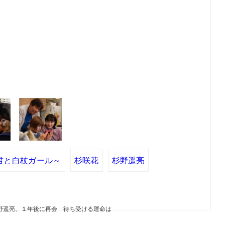
君と白杖ガール～
杉咲花
杉野遥亮
”杉野遥亮、１年後に再会 待ち受ける運命は