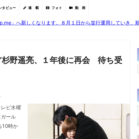
ンタビュー
連 載
フォト
動 画
sjp.me」へ新しくなります。８月１日から並行運用していき
生”杉野遥亮、１年後に再会 待ち受
分
レビ水曜
杖ガール
る10時か