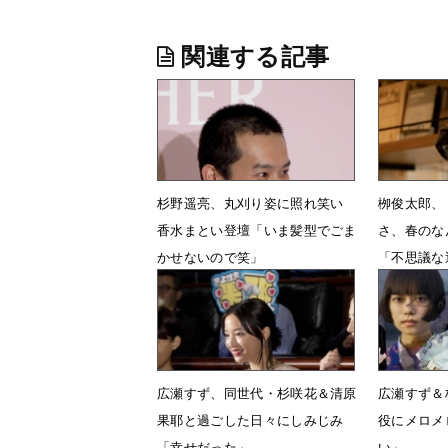
関連する記事
杉野遥亮、丸刈り姿に照れ笑い
栁俊太郎、
香水まとい登壇「いま髪型でごま
さ、春のな
かせないので笑」
「不思議な
3月26日 11時47分
1月28日 
広瀬すず、同世代・杉咲花＆清原
広瀬すず＆
果耶と過ごした日々にしみじみ
役にメロメ
「幸せだった」
い」