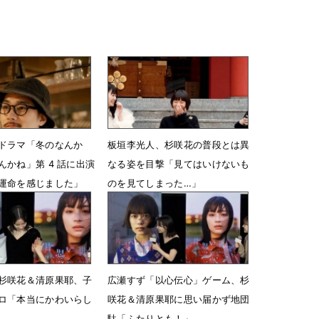
ドラマ「冬のなんか
板垣李光人、杉咲花の普段とは異
んかね」第 4 話に出演
なる姿を目撃「見てはいけないも
運命を感じました」
のを見てしまった…」
23時05分
10月15日 15時47分
杉咲花＆清原果耶、子
広瀬すず「以心伝心」ゲーム、杉
ロ「本当にかわいらし
咲花＆清原果耶に思い届かず地団
駄「ふたりとも！」