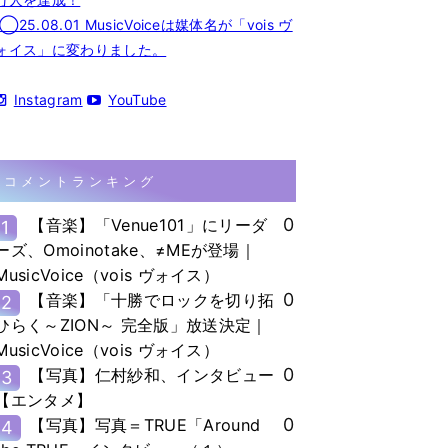
◯25.08.01 MusicVoiceは媒体名が「vois ヴ
ォイス」に変わりました。
Instagram
YouTube
コメントランキング
0
【音楽】「Venue101」にリーダ
1
ーズ、Omoinotake、≠MEが登場｜
MusicVoice（vois ヴォイス）
0
【音楽】「十勝でロックを切り拓
2
ひらく～ZION～ 完全版」放送決定｜
MusicVoice（vois ヴォイス）
0
【写真】仁村紗和、インタビュー
3
【エンタメ】
0
【写真】写真＝TRUE「Around
4