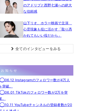
のアドリブと西野七瀬への絶大
な信頼感
山下リオ、ホラー映画で主演
心霊現象も役に活かす「取り憑
かれてもいい役だから」
全てのインタビューをみる
お知らせ
◯06.12 Instagramのフォロワー数が4万人
を突破。
◯06.01 TikTokのフォロワー数が2万を突
破。
◯10.11 YouTubeチャンネルの登録者数が20
万人を達成！