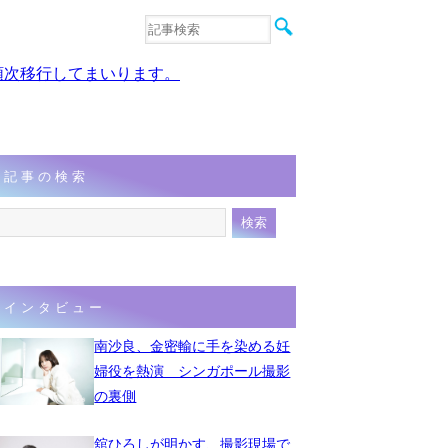
音楽
エンタメ
、順次移行してまいります。
インタビュー
動画
連載
フォト
記事の検索
インタビュー
南沙良、金密輸に手を染める妊
婦役を熱演 シンガポール撮影
の裏側
舘ひろしが明かす、撮影現場で