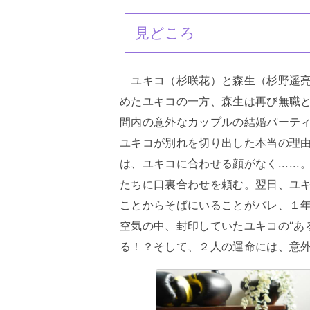
見どころ
ユキコ（杉咲花）と森生（杉野遥亮
めたユキコの一方、森生は再び無職
間内の意外なカップルの結婚パーテ
ユキコが別れを切り出した本当の理
は、ユキコに合わせる顔がなく....
たちに口裏合わせを頼む。翌日、ユ
ことからそばにいることがバレ、１
空気の中、封印していたユキコの“あ
る！？そして、２人の運命には、意外な結