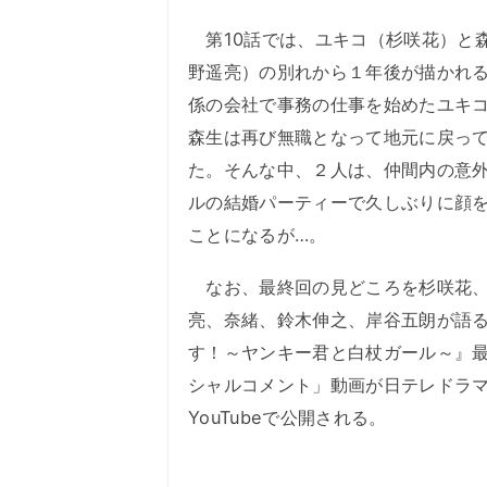
第10話では、ユキコ（杉咲花）と
野遥亮）の別れから１年後が描かれ
係の会社で事務の仕事を始めたユキ
森生は再び無職となって地元に戻っ
た。そんな中、２人は、仲間内の意
ルの結婚パーティーで久しぶりに顔
ことになるが…。
なお、最終回の見どころを杉咲花、
亮、奈緒、鈴木伸之、岸谷五朗が語
す！～ヤンキー君と白杖ガール～』
シャルコメント」動画が日テレドラ
YouTubeで公開される。