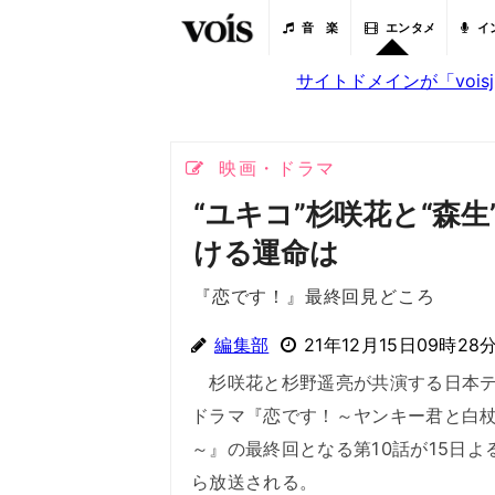
音 楽
エンタメ
イ
サイトドメインが「voi
映画・ドラマ
“ユキコ”杉咲花と“森
ける運命は
『恋です！』最終回見どころ
編集部
21年12月15日09時28
杉咲花と杉野遥亮が共演する日本テ
ドラマ『恋です！～ヤンキー君と白
～』の最終回となる第10話が15日よ
ら放送される。