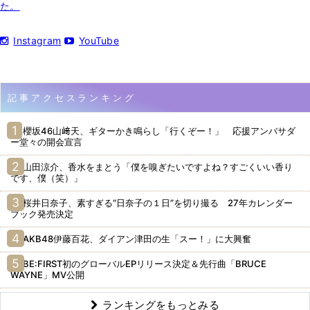
た。
Instagram
YouTube
記事アクセスランキング
櫻坂46山﨑天、ギターかき鳴らし「行くぞー！」 応援アンバサダ
ー堂々の開会宣言
山田涼介、香水をまとう「僕を嗅ぎたいですよね？すごくいい香り
です、僕（笑）」
桜井日奈子、素すぎる“日奈子の１日”を切り撮る 27年カレンダー
ブック発売決定
AKB48伊藤百花、ダイアン津田の生「スー！」に大興奮
BE:FIRST初のグローバルEPリリース決定＆先行曲「BRUCE
WAYNE」MV公開
ランキングをもっとみる