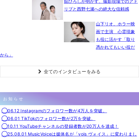
舘ひろしが明かす、撮影現場でのアド
リブと西野七瀬への絶大な信頼感
山下リオ、ホラー映
画で主演 心霊現象
も役に活かす「取り
憑かれてもいい役だ
から」
全てのインタビューをみる
お知らせ
◯06.12 Instagramのフォロワー数が4万人を突破。
◯06.01 TikTokのフォロワー数が2万を突破。
◯10.11 YouTubeチャンネルの登録者数が20万人を達成！
◯25.08.01 MusicVoiceは媒体名が「vois ヴォイス」に変わりまし