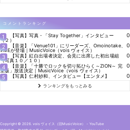
コメントランキング
0
【写真】写真・「Stay Together」インタビュー
1
（２）
0
【音楽】「Venue101」にリーダーズ、Omoinotake、
2
≠MEが登場｜MusicVoice（vois ヴォイス）
0
【写真】紅白出場者決定、会見に出席した初出場組
3
（写真１０／１０）
0
【音楽】「十勝でロックを切り拓ひらく～ZION～ 完
4
全版」放送決定｜MusicVoice（vois ヴォイス）
0
【写真】仁村紗和、インタビュー【エンタメ】
5
ランキングをもっとみる
Copyright © 2026. vois ヴォイス（旧MusicVoice）
-
YouTube