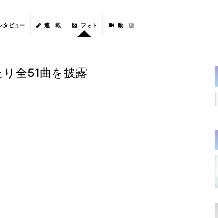
ンタビュー
連 載
フォト
動 画
たり全51曲を披露