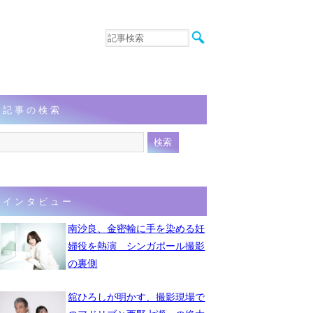
音楽
エンタメ
インタビュー
動画
記事の検索
連載
フォト
インタビュー
南沙良、金密輸に手を染める妊
婦役を熱演 シンガポール撮影
の裏側
舘ひろしが明かす、撮影現場で