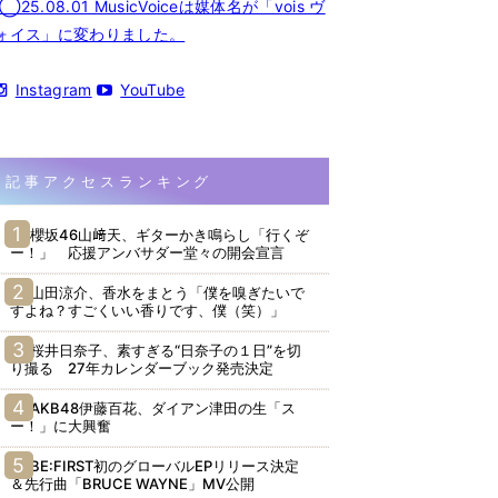
◯25.08.01 MusicVoiceは媒体名が「vois ヴ
ォイス」に変わりました。
Instagram
YouTube
記事アクセスランキング
櫻坂46山﨑天、ギターかき鳴らし「行くぞ
ー！」 応援アンバサダー堂々の開会宣言
山田涼介、香水をまとう「僕を嗅ぎたいで
すよね？すごくいい香りです、僕（笑）」
桜井日奈子、素すぎる“日奈子の１日”を切
り撮る 27年カレンダーブック発売決定
AKB48伊藤百花、ダイアン津田の生「ス
ー！」に大興奮
BE:FIRST初のグローバルEPリリース決定
＆先行曲「BRUCE WAYNE」MV公開