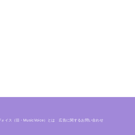
 ヴォイス（旧・MusicVoice）とは
広告に関するお問い合わせ