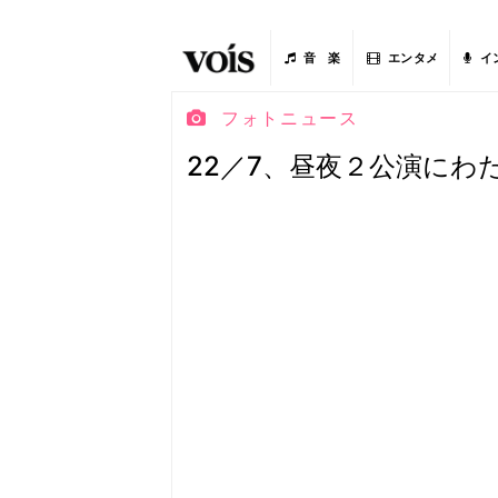
音 楽
エンタメ
イ
フォトニュース
22／7、昼夜２公演にわ