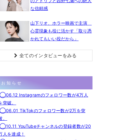
のアドリブと西野七瀬への絶大
な信頼感
山下リオ、ホラー映画で主演
心霊現象も役に活かす「取り憑
かれてもいい役だから」
全てのインタビューをみる
お知らせ
◯06.12 Instagramのフォロワー数が4万人
を突破。
◯06.01 TikTokのフォロワー数が2万を突
破。
◯10.11 YouTubeチャンネルの登録者数が20
万人を達成！