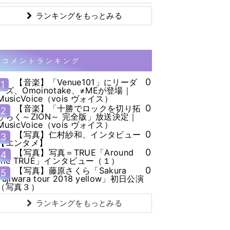
ランキングをもっとみる
コメントランキング
0
【音楽】「Venue101」にリーダ
1
ーズ、Omoinotake、≠MEが登場｜
MusicVoice（vois ヴォイス）
0
【音楽】「十勝でロックを切り拓
2
ひらく～ZION～ 完全版」放送決定｜
MusicVoice（vois ヴォイス）
0
【写真】仁村紗和、インタビュー
3
【エンタメ】
0
【写真】写真＝TRUE「Around
4
the TRUE」インタビュー（１）
0
【写真】藤原さくら「Sakura
5
Fujiwara tour 2018 yellow」初日公演
（写真３）
ランキングをもっとみる