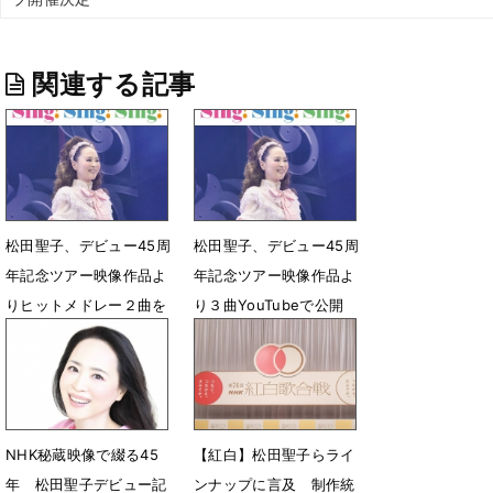
関連する記事
松田聖子、デビュー45周
松田聖子、デビュー45周
年記念ツアー映像作品よ
年記念ツアー映像作品よ
りヒットメドレー２曲を
り３曲YouTubeで公開
YouTubeで公開
5月28日 13時04分
6月2日 13時03分
NHK秘蔵映像で綴る45
【紅白】松田聖子らライ
年 松田聖子デビュー記
ンナップに言及 制作統