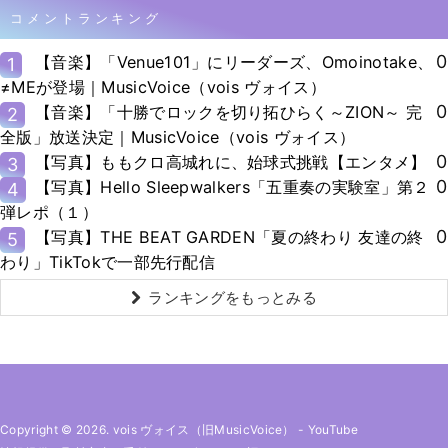
コメントランキング
0
【音楽】「Venue101」にリーダーズ、Omoinotake、
1
≠MEが登場｜MusicVoice（vois ヴォイス）
0
【音楽】「十勝でロックを切り拓ひらく～ZION～ 完
2
全版」放送決定｜MusicVoice（vois ヴォイス）
0
【写真】ももクロ高城れに、始球式挑戦【エンタメ】
3
0
【写真】Hello Sleepwalkers「五重奏の実験室」第２
4
弾レポ（１）
0
【写真】THE BEAT GARDEN「夏の終わり 友達の終
5
わり」TikTokで一部先行配信
ランキングをもっとみる
Copyright © 2026. vois ヴォイス（旧MusicVoice）
-
YouTube