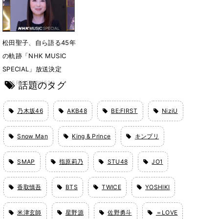
8月1日 17時17分
松田聖子、自ら語る45年
の軌跡「NHK MUSIC
SPECIAL」放送決定
話題のタグ
5月28日 13時52分
乃木坂46
AKB48
BE:FIRST
NiziU
Snow Man
King & Prince
キンプリ
SMAP
指原莉乃
STU48
JO1
香取慎吾
BTS
TWICE
YOSHIKI
米津玄師
星野源
佐野勇斗
＝LOVE