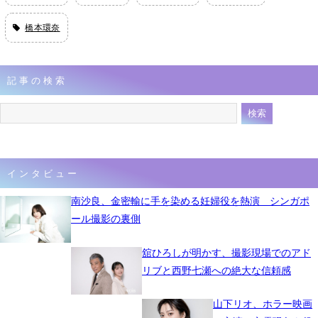
橋本環奈
記事の検索
インタビュー
南沙良、金密輸に手を染める妊婦役を熱演 シンガポ
ール撮影の裏側
舘ひろしが明かす、撮影現場でのアド
リブと西野七瀬への絶大な信頼感
山下リオ、ホラー映画