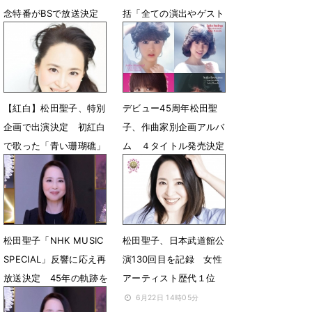
念特番がBSで放送決定
括「全ての演出やゲスト
出揃う」追加出演はなし
3月18日 07時00分
12月30日 18時36分
【紅白】松田聖子、特別
デビュー45周年松田聖
企画で出演決定 初紅白
子、作曲家別企画アルバ
で歌った「青い珊瑚礁」
ム ４タイトル発売決定
披露
8月22日 08時00分
12月28日 22時47分
松田聖子「NHK MUSIC
松田聖子、日本武道館公
SPECIAL」反響に応え再
演130回目を記録 女性
放送決定 45年の軌跡を
アーティスト歴代１位
たどる
6月22日 14時05分