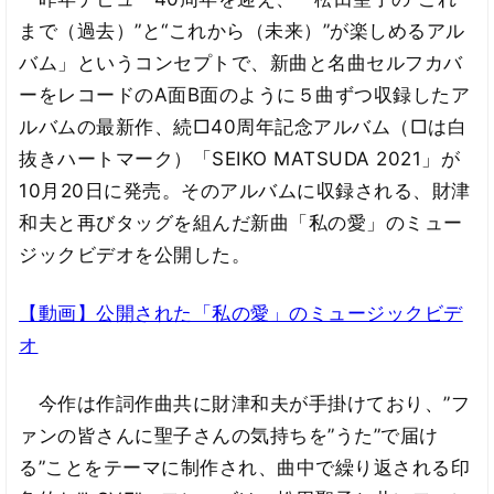
まで（過去）”と“これから（未来）”が楽しめるアル
バム」というコンセプトで、新曲と名曲セルフカバ
ーをレコードのA面B面のように５曲ずつ収録したア
ルバムの最新作、続□40周年記念アルバム（□は白
抜きハートマーク）「SEIKO MATSUDA 2021」が
10月20日に発売。そのアルバムに収録される、財津
和夫と再びタッグを組んだ新曲「私の愛」のミュー
ジックビデオを公開した。
【動画】公開された「私の愛」のミュージックビデ
オ
今作は作詞作曲共に財津和夫が手掛けており、”フ
ァンの皆さんに聖子さんの気持ちを”うた”で届け
る”ことをテーマに制作され、曲中で繰り返される印