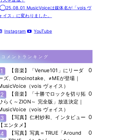
◯25.08.01 MusicVoiceは媒体名が「vois ヴ
ォイス」に変わりました。
Instagram
YouTube
コメントランキング
0
【音楽】「Venue101」にリーダ
1
ーズ、Omoinotake、≠MEが登場｜
MusicVoice（vois ヴォイス）
0
【音楽】「十勝でロックを切り拓
2
ひらく～ZION～ 完全版」放送決定｜
MusicVoice（vois ヴォイス）
0
【写真】仁村紗和、インタビュー
3
【エンタメ】
0
【写真】写真＝TRUE「Around
4