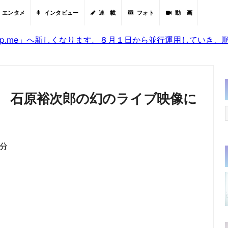
エンタメ
インタビュー
連 載
フォト
動 画
sjp.me」へ新しくなります。８月１日から並行運用していき
 石原裕次郎の幻のライブ映像に
0分