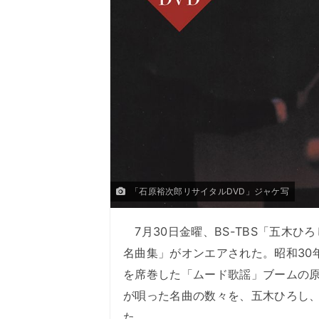
「石原裕次郎リサイタルDVD」ジャケ写
7月30日金曜、BS-TBS「五木ひ
名曲集」がオンエアされた。昭和30
を席巻した「ムード歌謡」ブームの
が唄った名曲の数々を、五木ひろし
た。