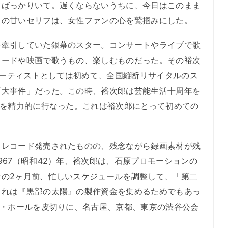
てばっかりいて。遅くならないうちに、今日はこのまま
この甘いセリフは、女性ファンの心を鷲掴みにした。
牽引していた銀幕のスター。コンサートやライブで歌
コードや映画で歌うもの、楽しむものだった。その裕次
人アーティストとしては初めて、全国縦断リサイタルのス
「大事件」だった。この時、裕次郎は芸能生活十周年を
演を精力的に行なった。これは裕次郎にとって初めての
レコード発売されたものの、残念ながら録画素材が残
967（昭和42）年、裕次郎は、石原プロモーションの
ンの2ヶ月前、忙しいスケジュールを調整して、「第二
これは『黒部の太陽』の製作資金を集めるためでもあっ
ル・ホールを皮切りに、名古屋、京都、東京の渋谷公会
。