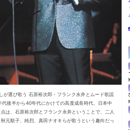
ろしが選び歌う 石原裕次郎・フランク永井とムード歌謡
年代後半から40年代にかけての高度成長時代、日本中
原点は、石原裕次郎とフランク永井ということで、二人
、秋元順子、純烈、真田ナオキらが歌うという趣向だっ