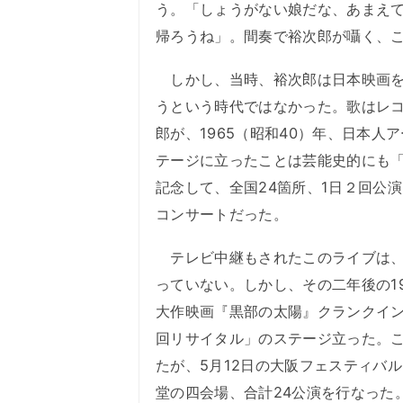
う。「しょうがない娘だな、あまえ
帰ろうね」。間奏で裕次郎が囁く、
しかし、当時、裕次郎は日本映画を
うという時代ではなかった。歌はレ
郎が、1965（昭和40）年、日本
テージに立ったことは芸能史的にも
記念して、全国24箇所、1日２回公
コンサートだった。
テレビ中継もされたこのライブは、
っていない。しかし、その二年後の1
大作映画『黒部の太陽』クランクイ
回リサイタル」のステージ立った。
たが、5月12日の大阪フェスティバ
堂の四会場、合計24公演を行なった