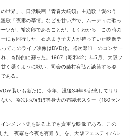
の世界」、日活映画『青春大統領』主題歌「愛のう
主題歌「夜霧の慕情」などを甘い声で、ムーディに歌っ
ルーツが、裕次郎であることが、よくわかる。この時の
アーにも同行した、石原まき子夫人が持っていた映像テ
入ってこのライブ映像はDVD化。裕次郎唯一のコンサー
れ、奇跡的に蘇った。1967（昭和42）年5月、大阪フ
、甘く囁くように歌い、司会の藤村有弘と談笑する姿
いである。
Dが装いも新たに、今年、没後34年を記念してリリ
ない、裕次郎のほぼ等身大の布製ポスター（180セン
インメント史を語る上でも貴重な映像である。この
トした「夜霧を今夜も有難う」を、大阪フェスティバル