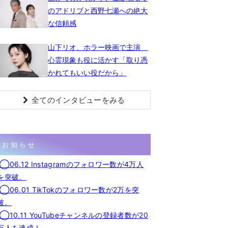
のアドリブと西野七瀬への絶大
な信頼感
山下リオ、ホラー映画で主演
心霊現象も役に活かす「取り憑
かれてもいい役だから」
全てのインタビューをみる
お知らせ
◯06.12 Instagramのフォロワー数が4万人
を突破。
◯06.01 TikTokのフォロワー数が2万を突
破。
◯10.11 YouTubeチャンネルの登録者数が20
万人を達成！