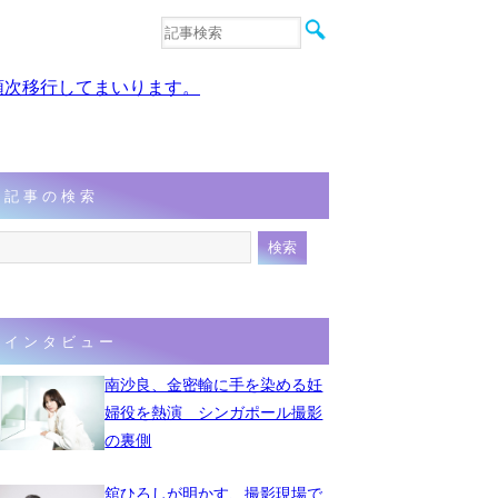
音楽
エンタメ
、順次移行してまいります。
インタビュー
動画
連載
フォト
記事の検索
インタビュー
南沙良、金密輸に手を染める妊
婦役を熱演 シンガポール撮影
の裏側
舘ひろしが明かす、撮影現場で