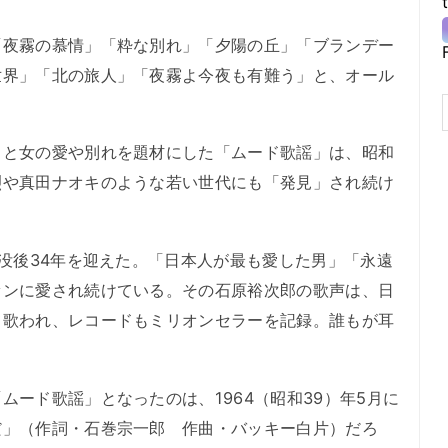
夜霧の慕情」「粋な別れ」「夕陽の丘」「ブランデー
世界」「北の旅人」「夜霧よ今夜も有難う」と、オール
と女の愛や別れを題材にした「ムード歌謡」は、昭和
烈や真田ナオキのような若い世代にも「発見」され続け
没後34年を迎えた。「日本人が最も愛した男」「永遠
ァンに愛され続けている。その石原裕次郎の歌声は、日
て歌われ、レコードもミリオンセラーを記録。誰もが耳
ード歌謡」となったのは、1964（昭和39）年5月に
だ」（作詞・石巻宗一郎 作曲・バッキー白片）だろ