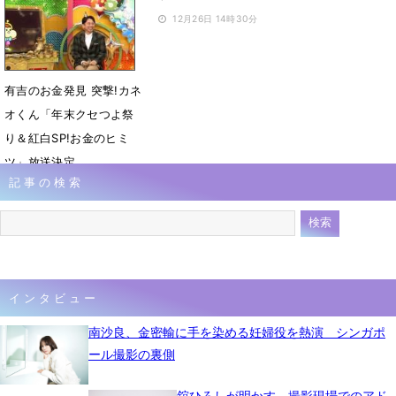
12月31日 23時08分
12月26日 14時30分
有吉のお金発見 突撃!カネ
オくん「年末クセつよ祭
り＆紅白SP!お金のヒミ
ツ」放送決定
記事の検索
12月12日 17時26分
インタビュー
南沙良、金密輸に手を染める妊婦役を熱演 シンガポ
ール撮影の裏側
舘ひろしが明かす、撮影現場でのアド