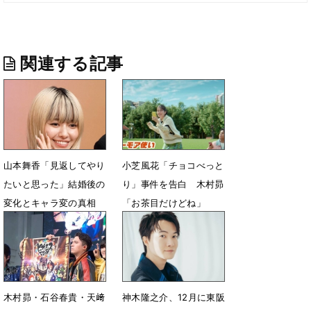
関連する記事
山本舞香「見返してやり
小芝風花「チョコべっと
たいと思った」結婚後の
り」事件を告白 木村昴
変化とキャラ変の真相
「お茶目だけどね」
赤裸々告白にびっくり
8月11日 07時00分
9月3日 07時56分
木村昴・石谷春貴・天﨑
神木隆之介、12月に東阪