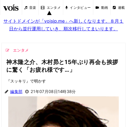
音楽
エンタメ
インタビュー
動画
連載
サイトドメインが「voisjp.me」へ新しくなります。８月１
日から並行運用していき、順次移行してまいります。
エンタメ
神木隆之介、木村昴と15年ぶり再会も挨拶
に驚く「お疲れ様です…」
『スッキリ』で明かす
編集部
21年07月08日14時38分