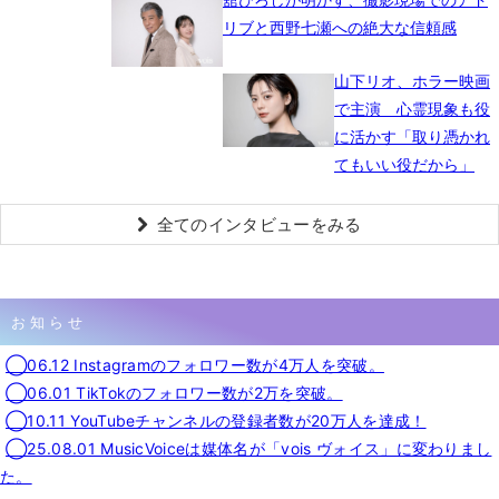
リブと西野七瀬への絶大な信頼感
山下リオ、ホラー映画
で主演 心霊現象も役
に活かす「取り憑かれ
てもいい役だから」
全てのインタビューをみる
お知らせ
◯06.12 Instagramのフォロワー数が4万人を突破。
◯06.01 TikTokのフォロワー数が2万を突破。
◯10.11 YouTubeチャンネルの登録者数が20万人を達成！
◯25.08.01 MusicVoiceは媒体名が「vois ヴォイス」に変わりまし
た。