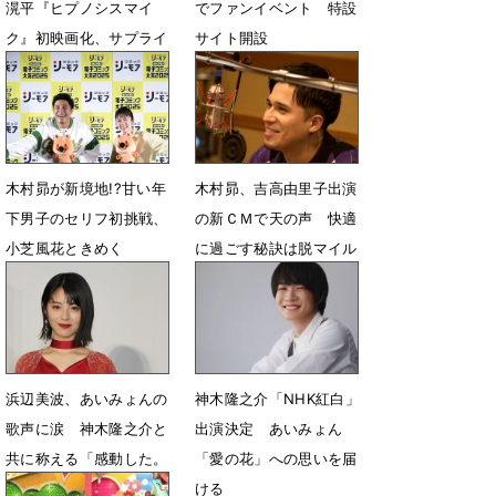
滉平『ヒプノシスマイ
でファンイベント 特設
ク』初映画化、サプライ
サイト開設
ズ発表で大歓声
10月1日 08時24分
11月10日 17時32分
木村昴が新境地!?甘い年
木村昴、吉高由里子出演
下男子のセリフ初挑戦、
の新ＣＭで天の声 快適
小芝風花ときめく
に過ごす秘訣は脱マイル
ール
9月24日 15時15分
2月1日 06時59分
浜辺美波、あいみょんの
神木隆之介「NHK紅白」
歌声に涙 神木隆之介と
出演決定 あいみょん
共に称える「感動した。
「愛の花」への思いを届
最高でした」：紅白
ける