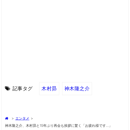
記事タグ
木村昴
神木隆之介
>
エンタメ
>
神木隆之介、木村昴と15年ぶり再会も挨拶に驚く「お疲れ様です…」