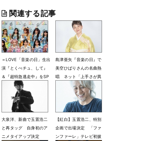
関連する記事
＝LOVE「音楽の日」生出
島津亜矢『音楽の日』で
演『とくべチュ、して』
美空ひばりさんの名曲熱
＆『超特急逃走中』をSP
唱 ネット「上手さが異
メドレーで生歌唱
次元すぎる」
7月18日 19時18分
7月18日 18時19分
大泉洋、新曲で玉置浩二
【紅白】玉置浩二、特別
と再タッグ 自身初のア
企画で出場決定 「ファ
ニメタイアップ決定
ンファーレ」テレビ初披