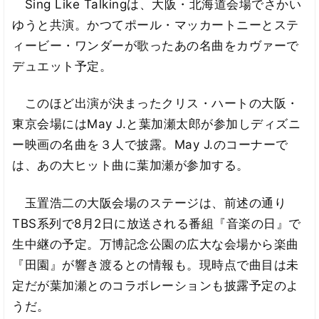
Sing Like Talkingは、大阪・北海道会場でさかい
ゆうと共演。かつてポール・マッカートニーとステ
ィービー・ワンダーが歌ったあの名曲をカヴァーで
デュエット予定。
このほど出演が決まったクリス・ハートの大阪・
東京会場にはMay J.と葉加瀬太郎が参加しディズニ
ー映画の名曲を３人で披露。May J.のコーナーで
は、あの大ヒット曲に葉加瀬が参加する。
玉置浩二の大阪会場のステージは、前述の通り
TBS系列で8月2日に放送される番組『音楽の日』で
生中継の予定。万博記念公園の広大な会場から楽曲
『田園』が響き渡るとの情報も。現時点で曲目は未
定だが葉加瀬とのコラボレーションも披露予定のよ
うだ。