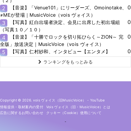
（２）
0
【音楽】「Venue101」にリーダーズ、Omoinotake、
2
≠MEが登場｜MusicVoice（vois ヴォイス）
0
【写真】紅白出場者決定、会見に出席した初出場組
3
（写真１０／１０）
0
【音楽】「十勝でロックを切り拓ひらく～ZION～ 完
4
全版」放送決定｜MusicVoice（vois ヴォイス）
0
【写真】仁村紗和、インタビュー【エンタメ】
5
ランキングをもっとみる
Copyright © 2026. vois ヴォイス（旧MusicVoice）
-
YouTube
情報提供・取材案内の受付
Vois ヴォイス（旧・MusicVoice）とは
広告に関するお問い合わせ
クッキー（cookie）使用について
-