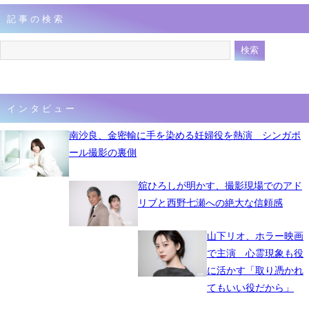
記事の検索
インタビュー
南沙良、金密輸に手を染める妊婦役を熱演 シンガポ
ール撮影の裏側
舘ひろしが明かす、撮影現場でのアド
リブと西野七瀬への絶大な信頼感
山下リオ、ホラー映画
で主演 心霊現象も役
に活かす「取り憑かれ
てもいい役だから」