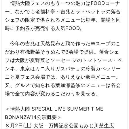
情熱大陸フェスのもう一つの魅力はFOODコーナ
ー。なかでも老舗料亭・吉兆とラ・ベットラの落合
シェフの限定で供されるメニューは毎年、開場と同
時に予約券が完売する人気FOOD。
今年の吉兆は天然昆布と鶏で作ったWスープのこ
だわり有機野菜そうめんで3会場で提供。落合シェ
フは大阪が夏野菜とソーセー ジのトマトソース・ペ
ンネ、東京はカニ入りガスパチョの冷製カペッリー
ニと夏フェス会場では、ありえない豪華メニュー。
又、グルメで知られる葉加瀬監修のメニューは各会
場で全て内容が変わるこだわりを見せる。
＜情熱大陸 SPECIAL LIVE SUMMER TIME
BONANZA‘14公演概要＞
８月2日(土) 大阪：万博記念公園もみじ川芝生広