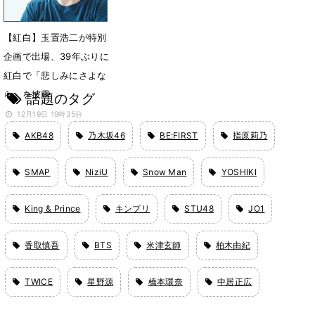
【紅白】玉置浩二が特別
企画で出場、39年ぶりに
紅白で「悲しみにさよな
ら」を披露
話題のタグ
12月19日 19時35分
AKB48
乃木坂46
BE:FIRST
指原莉乃
SMAP
NiziU
Snow Man
YOSHIKI
King & Prince
キンプリ
STU48
JO1
香取慎吾
BTS
米津玄師
柏木由紀
TWICE
星野源
橋本環奈
中居正広