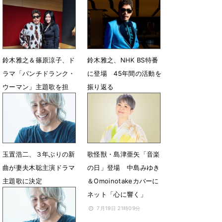
露
1月8日 15時07分
12月18日 17時39分
鈴木雅之＆篠原涼子、ド
鈴木雅之、NHK BS特番
ラマ「パンチドランク・
に登場 45年間の活動を
ウーマン」主題歌を担
振り返る
当 “遠い約束”が実を結
12月8日 13時43分
び初デュエット
12月17日 19時00分
玉置浩二、３年ぶりの新
歌怪獣・島津亜矢「音楽
曲が妻夫木聡主演ドラマ
の日」登場 中島みゆき
主題歌に決定
＆Omoinotakeカバーに
ネット「心に響く」
10月8日 07時00分
7月19日 21時09分