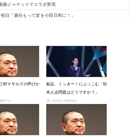
と新曲ジャケットでコラボ実現
で初日「責任もって皆を小田日和に！」
三村マサカズの呼びか
粗品、くっきー！にぶっこむ「松
本人志問題はどうですか？」
8時11分
6月2日 08時19分