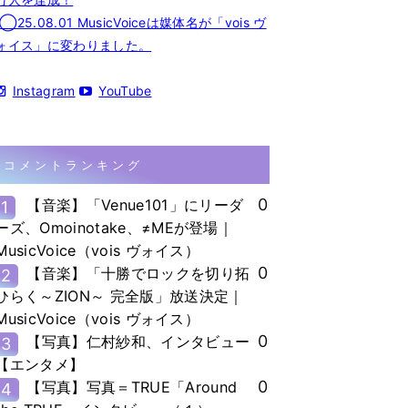
◯25.08.01 MusicVoiceは媒体名が「vois ヴ
ォイス」に変わりました。
Instagram
YouTube
コメントランキング
0
【音楽】「Venue101」にリーダ
1
ーズ、Omoinotake、≠MEが登場｜
MusicVoice（vois ヴォイス）
0
【音楽】「十勝でロックを切り拓
2
ひらく～ZION～ 完全版」放送決定｜
MusicVoice（vois ヴォイス）
0
【写真】仁村紗和、インタビュー
3
【エンタメ】
0
【写真】写真＝TRUE「Around
4