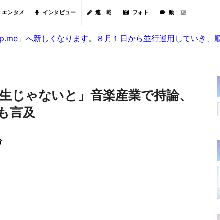
エンタメ
インタビュー
連 載
フォト
動 画
sjp.me」へ新しくなります。８月１日から並行運用していき
生じゃないと」音楽産業で持論、
も言及
分