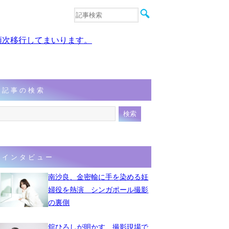
音楽
エンタメ
、順次移行してまいります。
インタビュー
動画
連載
フォト
記事の検索
インタビュー
南沙良、金密輸に手を染める妊
婦役を熱演 シンガポール撮影
の裏側
舘ひろしが明かす、撮影現場で