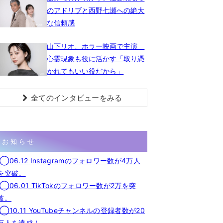
のアドリブと西野七瀬への絶大
な信頼感
山下リオ、ホラー映画で主演
心霊現象も役に活かす「取り憑
かれてもいい役だから」
全てのインタビューをみる
お知らせ
◯06.12 Instagramのフォロワー数が4万人
を突破。
◯06.01 TikTokのフォロワー数が2万を突
破。
◯10.11 YouTubeチャンネルの登録者数が20
万人を達成！