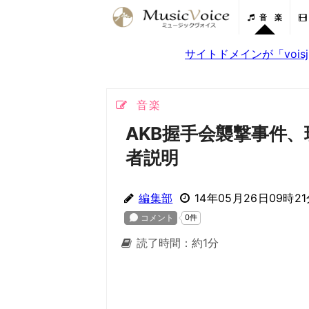
音 楽
サイトドメインが「voi
音楽
AKB握手会襲撃事件、
者説明
編集部
14年05月26日09時2
読了時間：約1分