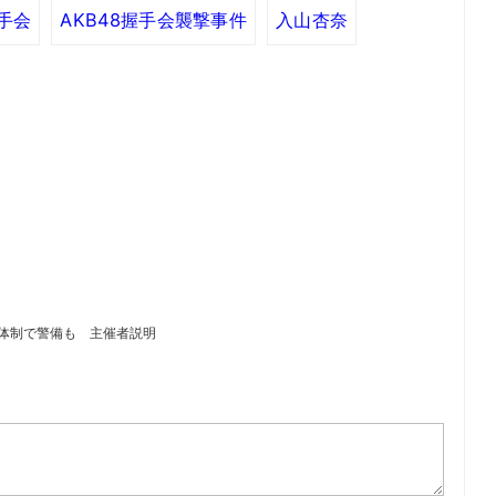
握手会
AKB48握手会襲撃事件
入山杏奈
人体制で警備も 主催者説明
）