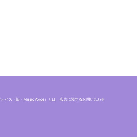
 ヴォイス（旧・MusicVoice）とは
広告に関するお問い合わせ