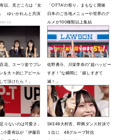
小栗有以、見どころは「女
「CITTA'の祭り」まもなく開催
」 ゆいかれんと共演
⽇本のご当地メニューや世界のグ
ルメが100種類以上集結
14時17分
6月17日 19時00分
伊藤百花、スーツ姿でプレ
佐野勇斗、川栄李奈の“超ハッピー
ンを大々的にアピール
すぎ！”な瞬間に「嬉しすぎて
して頂けたら！」
滅！」
8時10分
5月25日 18時00分
8に足りないのは可愛さ」
SKE48大村杏、即興ダンス対決で
に小栗有以が「伊藤百
１位に 48グループ対抗