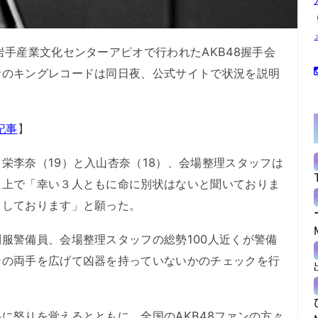
手産業文化センターアピオで行われたAKB48握手会
者のキングレコードは同日夜、公式サイトで状況を説明
記事
】
李奈（19）と入山杏奈（18）、会場整理スタッフは
た上で「幸い３人ともに命に別状はないと聞いておりま
りしております」と願った。
服警備員、会場整理スタッフの総勢100人近くが警備
ンの両手を広げて凶器を持っていないかのチェックを行
怒りを覚えるとともに、全国のAKB48ファンの方々