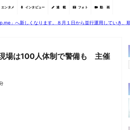
エンタメ
インタビュー
連 載
フォト
動 画
sjp.me」へ新しくなります。８月１日から並行運用していき
現場は100人体制で警備も 主催
1分