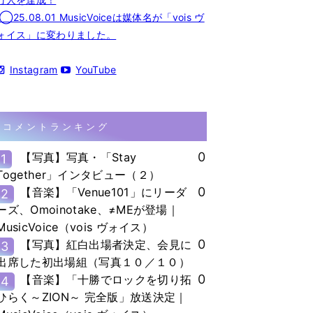
◯25.08.01 MusicVoiceは媒体名が「vois ヴ
ォイス」に変わりました。
Instagram
YouTube
コメントランキング
0
【写真】写真・「Stay
1
Together」インタビュー（２）
0
【音楽】「Venue101」にリーダ
2
ーズ、Omoinotake、≠MEが登場｜
MusicVoice（vois ヴォイス）
0
【写真】紅白出場者決定、会見に
3
出席した初出場組（写真１０／１０）
0
【音楽】「十勝でロックを切り拓
4
ひらく～ZION～ 完全版」放送決定｜