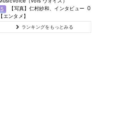
MusicVoice（vois ヴォイス）
0
【写真】仁村紗和、インタビュー
5
【エンタメ】
ランキングをもっとみる