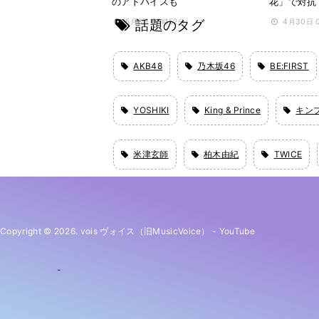
のアドバイスも
花」で対抗
話題のタグ
5月6日 05時52分
4月30日 
AKB48
乃木坂46
BE:FIRST
YOSHIKI
King & Prince
キン
米津玄師
柏木由紀
TWICE
Copyright © 2026. vois ヴォイス（旧MusicVoice）
-
YouTube
-