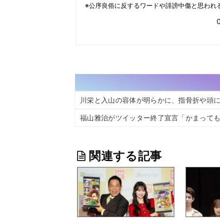
川栄と入山の容体が明らかに、指骨折や頭
福山雅治がツイッター終了宣言「かまって
関連する記事