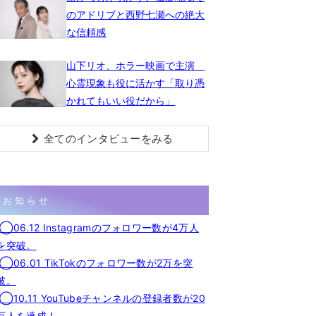
のアドリブと西野七瀬への絶大
な信頼感
山下リオ、ホラー映画で主演
心霊現象も役に活かす「取り憑
かれてもいい役だから」
全てのインタビューをみる
お知らせ
◯06.12 Instagramのフォロワー数が4万人
を突破。
◯06.01 TikTokのフォロワー数が2万を突
破。
◯10.11 YouTubeチャンネルの登録者数が20
万人を達成！