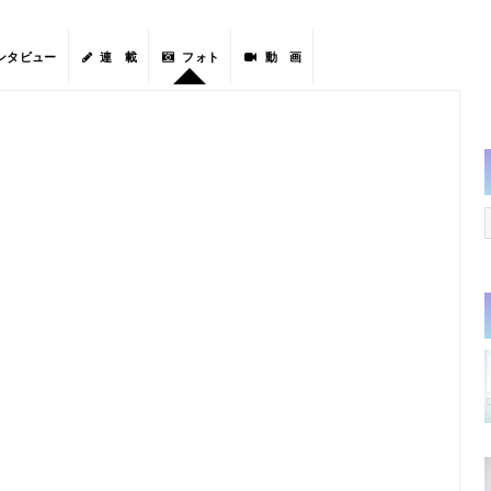
ンタビュー
連 載
フォト
動 画