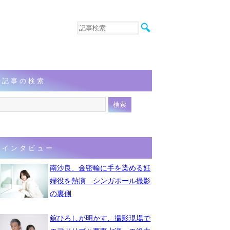
音楽
エンタメ
インタビュー
動画
記事の検索
連載
フォト
インタビュー
南沙良、金密輸に手を染める妊
婦役を熱演 シンガポール撮影
の裏側
舘ひろしが明かす、撮影現場で