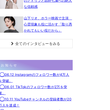
のアドリブと西野七瀬への絶大
な信頼感
山下リオ、ホラー映画で主演
心霊現象も役に活かす「取り憑
かれてもいい役だから」
全てのインタビューをみる
お知らせ
◯06.12 Instagramのフォロワー数が4万人
を突破。
◯06.01 TikTokのフォロワー数が2万を突
破。
◯10.11 YouTubeチャンネルの登録者数が20
万人を達成！