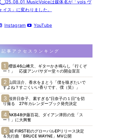
◯25.08.01 MusicVoiceは媒体名が「vois ヴ
ォイス」に変わりました。
Instagram
YouTube
記事アクセスランキング
櫻坂46山﨑天、ギターかき鳴らし「行くぞ
ー！」 応援アンバサダー堂々の開会宣言
山田涼介、香水をまとう「僕を嗅ぎたいで
すよね？すごくいい香りです、僕（笑）」
桜井日奈子、素すぎる“日奈子の１日”を切
り撮る 27年カレンダーブック発売決定
AKB48伊藤百花、ダイアン津田の生「ス
ー！」に大興奮
BE:FIRST初のグローバルEPリリース決定
＆先行曲「BRUCE WAYNE」MV公開