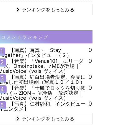
ランキングをもっとみる
コメントランキング
0
【写真】写真・「Stay
1
Together」インタビュー（２）
0
【音楽】「Venue101」にリーダ
2
ーズ、Omoinotake、≠MEが登場｜
MusicVoice（vois ヴォイス）
0
【写真】紅白出場者決定、会見に
3
出席した初出場組（写真１０／１０）
0
【音楽】「十勝でロックを切り拓
4
ひらく～ZION～ 完全版」放送決定｜
MusicVoice（vois ヴォイス）
0
【写真】仁村紗和、インタビュー
5
【エンタメ】
ランキングをもっとみる