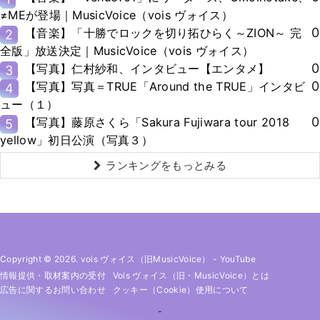
≠MEが登場｜MusicVoice（vois ヴォイス）
0
【音楽】「十勝でロックを切り拓ひらく～ZION～ 完
2
全版」放送決定｜MusicVoice（vois ヴォイス）
0
【写真】仁村紗和、インタビュー【エンタメ】
3
0
【写真】写真＝TRUE「Around the TRUE」インタビ
4
ュー（１）
0
【写真】藤原さくら「Sakura Fujiwara tour 2018
5
yellow」初日公演（写真３）
ランキングをもっとみる
Copyright © 2026. vois ヴォイス（旧MusicVoice）
-
YouTube
情報提供・取材案内の受付
Vois ヴォイス（旧・MusicVoice）とは
広告に関するお問い合わせ
クッキー（cookie）使用について
-