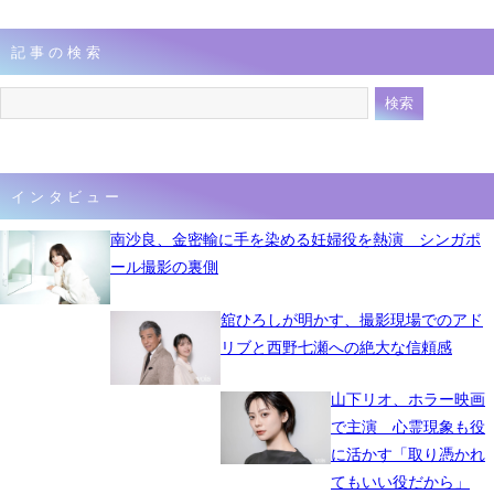
記事の検索
インタビュー
南沙良、金密輸に手を染める妊婦役を熱演 シンガポ
ール撮影の裏側
舘ひろしが明かす、撮影現場でのアド
リブと西野七瀬への絶大な信頼感
山下リオ、ホラー映画
で主演 心霊現象も役
に活かす「取り憑かれ
てもいい役だから」