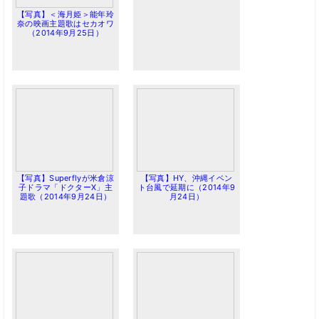
【写真】＜海月姫＞能年玲
奈の映画主題歌はセカオワ
（2014年9月25日）
【写真】Superflyが米倉涼
【写真】HY、沖縄イベン
子ドラマ「ドクターX」主
ト台風で延期に（2014年9
題歌（2014年9月24日）
月24日）