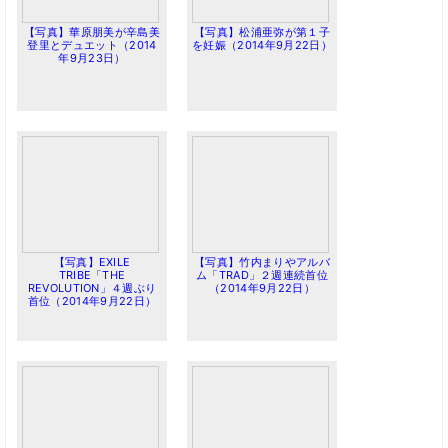
【写真】華原朋美が辛島美
【写真】松浦亜弥が第１子
登里とデュエット（2014
を妊娠（2014年9月22日）
年9月23日）
【写真】EXILE
【写真】竹内まりやアルバ
TRIBE「THE
ム「TRAD」２週連続首位
REVOLUTION」４週ぶり
（2014年9月22日）
首位（2014年9月22日）