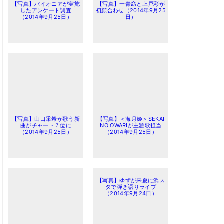
【写真】パイオニアが実施
【写真】一青窈と上戸彩が
したアンケート調査
初顔合わせ（2014年9月25
（2014年9月25日）
日）
【写真】山口采希が歌う新
【写真】＜海月姫＞SEKAI
曲がチャート７位に
NO OWARIが主題歌担当
（2014年9月25日）
（2014年9月25日）
【写真】ゆずが来夏に浜ス
タで弾き語りライブ
（2014年9月24日）