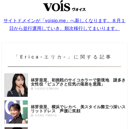
サイトドメインが「voisjp.me」へ新しくなります。８月１
日から並行運用していき、順次移行してまいります。
「Erica-エリカ-」に関する記事
林芽亜里、初挑戦のサイコホラーで新境地 謎多き
女性役「ピュアさと狂気の落差を意識」
5月15日 07時00分
林芽亜里、横浜でレカペ 美スタイル際立つ深いス
リットドレス 声援に笑顔
5月4日 17時07分