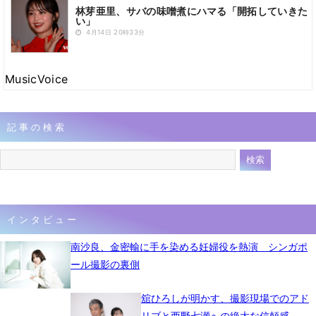
林芽亜里、サバの味噌煮にハマる「開拓していきた
い」
4月14日 20時33分
MusicVoice
記事の検索
インタビュー
南沙良、金密輸に手を染める妊婦役を熱演 シンガポ
ール撮影の裏側
舘ひろしが明かす、撮影現場でのアド
リブと西野七瀬への絶大な信頼感