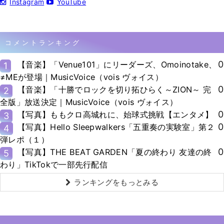
Instagram
YouTube
コメントランキング
0
【音楽】「Venue101」にリーダーズ、Omoinotake、
1
≠MEが登場｜MusicVoice（vois ヴォイス）
0
【音楽】「十勝でロックを切り拓ひらく～ZION～ 完
2
全版」放送決定｜MusicVoice（vois ヴォイス）
0
【写真】ももクロ高城れに、始球式挑戦【エンタメ】
3
0
【写真】Hello Sleepwalkers「五重奏の実験室」第２
4
弾レポ（１）
0
【写真】THE BEAT GARDEN「夏の終わり 友達の終
5
わり」TikTokで一部先行配信
ランキングをもっとみる