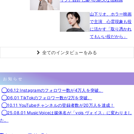
山下リオ、ホラー映画
で主演 心霊現象も役
に活かす「取り憑かれ
てもいい役だから」
全てのインタビューをみる
お知らせ
◯06.12 Instagramのフォロワー数が4万人を突破。
◯06.01 TikTokのフォロワー数が2万を突破。
◯10.11 YouTubeチャンネルの登録者数が20万人を達成！
◯25.08.01 MusicVoiceは媒体名が「vois ヴォイス」に変わりまし
た。