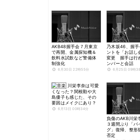
AKB48握手会７月東京
乃木坂46、握
で再開、金属探知機＆
ントを「お話し
飲料水試飲など警備体
変更 握手は行
制強化
ンバーと会話
6月30日 22時55分
6月25日 09時3
川栄李奈は可愛
くなった？関根勤や大
島優子も感じた、その
要因はメイクにあり？
6月13日 00時34分
負傷のAKB川栄
３週間ぶり「バ
グ」復帰、整形
否定