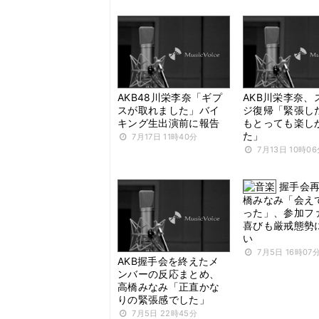
AKB48川栄李奈「ギプ
AKB川栄李奈、
スが取れました」バイ
ジ復帰「緊張し
キング生出演前に報告
もとっても楽し
た」
7月17日 11時40分
7月13日 10時0
握手会
橋みなみ「会え
った」、参加フ
喜びも厳戒態勢
い
7月5日 16時07
AKB握手会を終えたメ
ンバーの反応まとめ、
高橋みなみ「正直かな
りの緊張感でした」
7月5日 22時45分