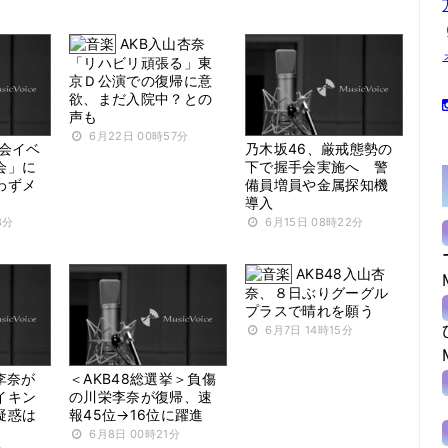
AKB入山杏奈
「リハビリ頑張る」東
京Ｄ公演での復帰に意
欲、まだ入院中？との
声も
6月22日 00時57分
手会イベ
乃木坂46、厳戒態勢の
会」に
下で握手会実施へ 警
わずメ
備員増員や金属探知機
導入
8分
6月15日 08時22分
AKB48入山杏
奈、８日ぶりグーグル
プラスで晴れを願う
6月7日 14時15分
李奈が
＜AKB48総選挙＞負傷
イキン
の川栄李奈が復帰、速
疑惑は
報45位→16位に躍進
6月8日 00時21分