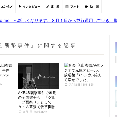
エンタメ
インタビュー
連 載
フォト
動 画
sjp.me」へ新しくなります。８月１日から並行運用していき
手会襲撃事件」に関する記事
8入山杏奈
入山杏奈が生ラ
、事件
ジオで元気アピール、
マンス
放送後「いっぱい笑え
て幸せでした」
分
7月18日 13時18分
AKB48襲撃事件で延期
の全国握手会、「グル
ープ夏祭り」として
８・８幕張で代替開催
8月1日 20時45分