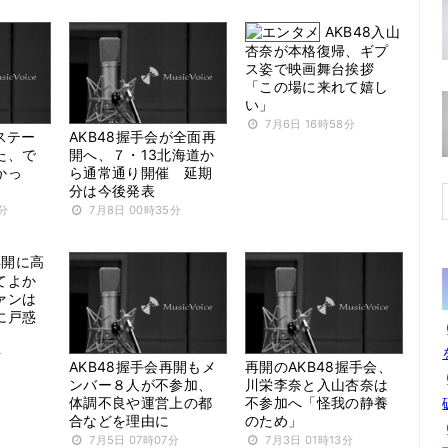
AKB48入山
杏奈が本格復帰、ギプ
ス姿で映画舞台挨拶
「この場に来れて嬉し
い」
7月6日 16時58分
ステー
AKB48握手会が全面再
た、で
開へ、７・13北海道か
かっ
ら通常通り開催 延期
分は今後発表
6分
7月8日 00時35分
再開に高
てよか
ァンは
に戸惑
分
AKB48握手会再開もメ
再開のAKB48握手会、
ンバー８人が不参加、
川栄李奈と入山杏奈は
体調不良や運営上の都
不参加へ「怪我の静養
合などを理由に
のため」
7月5日 07時07分
7月3日 01時13分