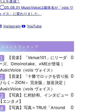
万人を達成！
◯25.08.01 MusicVoiceは媒体名が「vois ヴ
ォイス」に変わりました。
Instagram
YouTube
コメントランキング
0
【音楽】「Venue101」にリーダ
1
ーズ、Omoinotake、≠MEが登場｜
MusicVoice（vois ヴォイス）
0
【音楽】「十勝でロックを切り拓
2
ひらく～ZION～ 完全版」放送決定｜
MusicVoice（vois ヴォイス）
0
【写真】仁村紗和、インタビュー
3
【エンタメ】
0
【写真】写真＝TRUE「Around
4