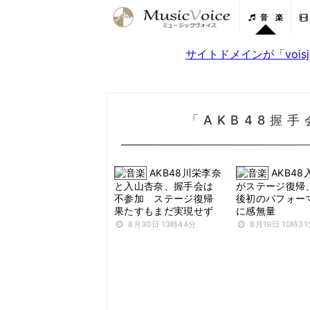
音 楽
サイトドメインが「voi
「AKB48握
AKB48川栄李奈
AKB4
と入山杏奈、握手会は
がステージ復帰
不参加 ステージ復帰
後初のパフォー
果たすもまだ実現せず
に感無量
8月30日 13時44分
8月19日 10時31