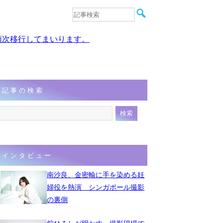
音楽
エンタメ
、順次移行してまいります。
インタビュー
動画
連載
フォト
記事の検索
インタビュー
南沙良、金密輸に手を染める妊
婦役を熱演 シンガポール撮影
の裏側