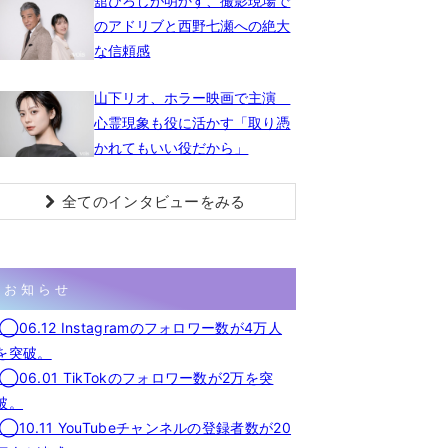
舘ひろしが明かす、撮影現場で
のアドリブと西野七瀬への絶大
な信頼感
山下リオ、ホラー映画で主演
心霊現象も役に活かす「取り憑
かれてもいい役だから」
全てのインタビューをみる
お知らせ
◯06.12 Instagramのフォロワー数が4万人
を突破。
◯06.01 TikTokのフォロワー数が2万を突
破。
◯10.11 YouTubeチャンネルの登録者数が20