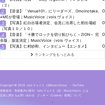
（２）
0
【音楽】「Venue101」にリーダーズ、Omoinotake、
2
≠MEが登場｜MusicVoice（vois ヴォイス）
0
【写真】紅白出場者決定、会見に出席した初出場組
3
（写真１０／１０）
0
【音楽】「十勝でロックを切り拓ひらく～ZION～ 完
4
全版」放送決定｜MusicVoice（vois ヴォイス）
0
【写真】仁村紗和、インタビュー【エンタメ】
5
ランキングをもっとみる
Copyright © 2026. vois ヴォイス（旧MusicVoice）
-
YouTube
情報提供・取材案内の受付
Vois ヴォイス（旧・MusicVoice）とは
広告に関するお問い合わせ
クッキー（cookie）使用について
-