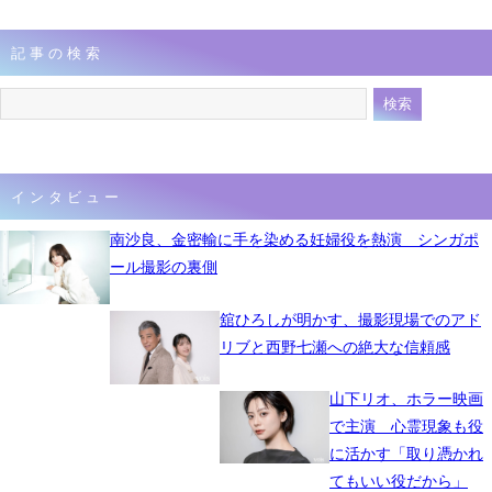
記事の検索
インタビュー
南沙良、金密輸に手を染める妊婦役を熱演 シンガポ
ール撮影の裏側
舘ひろしが明かす、撮影現場でのアド
リブと西野七瀬への絶大な信頼感
山下リオ、ホラー映画
で主演 心霊現象も役
に活かす「取り憑かれ
てもいい役だから」