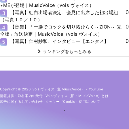
≠MEが登場｜MusicVoice（vois ヴォイス）
0
【写真】紅白出場者決定、会見に出席した初出場組
3
（写真１０／１０）
0
【音楽】「十勝でロックを切り拓ひらく～ZION～ 完
4
全版」放送決定｜MusicVoice（vois ヴォイス）
0
【写真】仁村紗和、インタビュー【エンタメ】
5
ランキングをもっとみる
Copyright © 2026. vois ヴォイス（旧MusicVoice）
-
YouTube
情報提供・取材案内の受付
Vois ヴォイス（旧・MusicVoice）とは
広告に関するお問い合わせ
クッキー（cookie）使用について
-