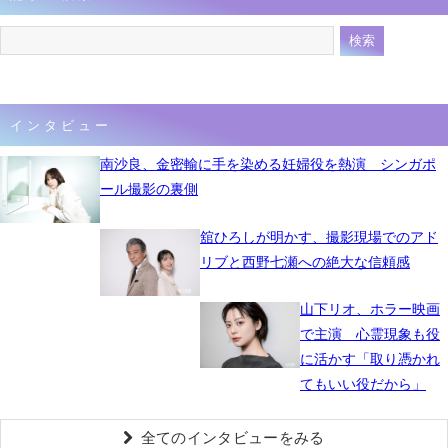
インタビュー
南沙良、金密輸に手を染める妊婦役を熱演 シンガポ
ール撮影の裏側
舘ひろしが明かす、撮影現場でのアド
リブと西野七瀬への絶大な信頼感
山下リオ、ホラー映画
で主演 心霊現象も役
に活かす「取り憑かれ
てもいい役だから」
全てのインタビューをみる