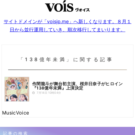
サイトドメインが「voisjp.me」へ新しくなります。８月１
日から並行運用していき、順次移行してまいります。
「138億年未満」に関する記事
作間龍斗が舞台初主演、桜井日奈子がヒロイン
『138億年未満』上演決定
7月14日 10時04分
MusicVoice
記事の検索