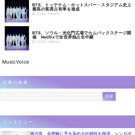
BTS、トッテナム・ホットスパー・スタジアム史上
最高の客席占有率を達成
2月9日 14時00分
BTS、ソウル・光化門広場でカムバックステージ開
催 Netflixで全世界独占生中継
2月3日 13時54分
MusicVoice
記事の検索
インタビュー
南沙良、金密輸に手を染める妊婦役を熱演 シンガポ