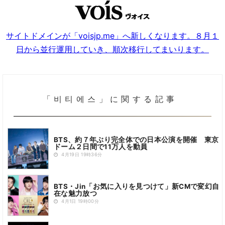
サイトドメインが「voisjp.me」へ新しくなります。８月１
日から並行運用していき、順次移行してまいります。
「비티에스」に関する記事
BTS、約７年ぶり完全体での日本公演を開催 東京
ドーム２日間で11万人を動員
4月19日 19時36分
BTS・Jin「お気に入りを見つけて」新CMで変幻自
在な魅力放つ
4月1日 19時00分