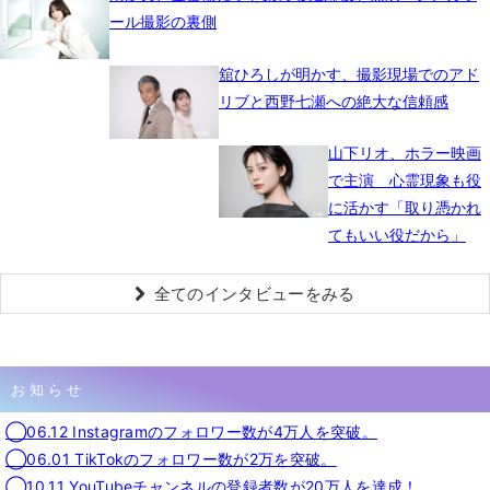
ール撮影の裏側
舘ひろしが明かす、撮影現場でのアド
リブと西野七瀬への絶大な信頼感
山下リオ、ホラー映画
で主演 心霊現象も役
に活かす「取り憑かれ
てもいい役だから」
全てのインタビューをみる
お知らせ
◯06.12 Instagramのフォロワー数が4万人を突破。
◯06.01 TikTokのフォロワー数が2万を突破。
◯10.11 YouTubeチャンネルの登録者数が20万人を達成！