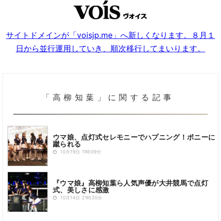
サイトドメインが「voisjp.me」へ新しくなります。８月１
日から並行運用していき、順次移行してまいります。
「高柳知葉」に関する記事
ウマ娘、点灯式セレモニーでハプニング！ポニーに
蹴られる
10月19日 11時09分
『ウマ娘』高柳知葉ら人気声優が大井競馬で点灯
式、美しさに感激
10月14日 21時20分