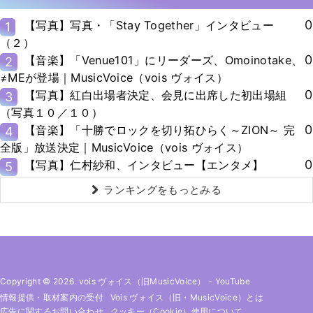
0
【写真】写真・「Stay Together」インタビュー
1
（２）
0
【音楽】「Venue101」にリーダーズ、Omoinotake、
2
≠MEが登場｜MusicVoice（vois ヴォイス）
0
【写真】紅白出場者決定、会見に出席した初出場組
3
（写真１０／１０）
0
【音楽】「十勝でロックを切り拓ひらく～ZION～ 完
4
全版」放送決定｜MusicVoice（vois ヴォイス）
0
【写真】仁村紗和、インタビュー【エンタメ】
5
ランキングをもっとみる
Copyright © 2026. vois ヴォイス（旧MusicVoice）
-
YouTube
情報提供・取材案内の受付
Vois ヴォイス（旧・MusicVoice）とは
広告に関するお問い合わせ
クッキー（cookie）使用について