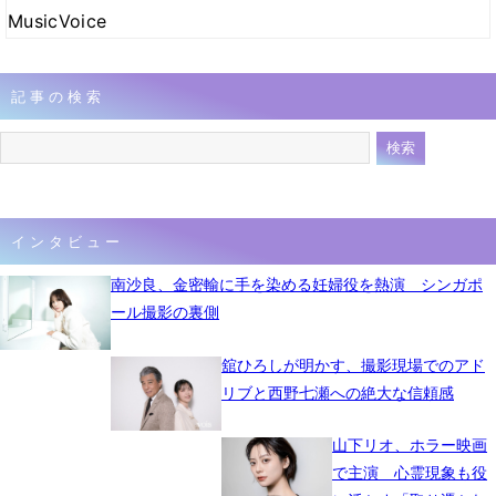
MusicVoice
記事の検索
インタビュー
南沙良、金密輸に手を染める妊婦役を熱演 シンガポ
ール撮影の裏側
舘ひろしが明かす、撮影現場でのアド
リブと西野七瀬への絶大な信頼感
山下リオ、ホラー映画
で主演 心霊現象も役