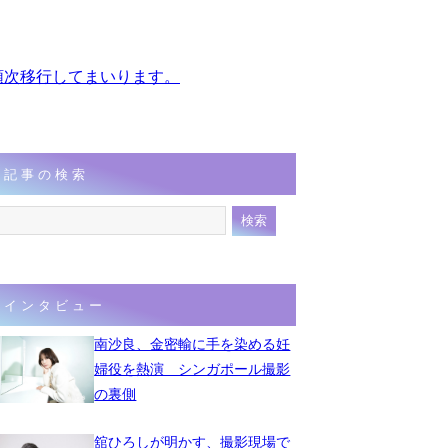
、順次移行してまいります。
記事の検索
インタビュー
南沙良、金密輸に手を染める妊
婦役を熱演 シンガポール撮影
の裏側
舘ひろしが明かす、撮影現場で