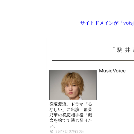
サイトドメインが「voi
「駒井
MusicVoice
窪塚愛流、ドラマ「る
なしい」に出演 原菜
乃華の初恋相手役「概
念を捨てて演じ切りた
い」
3月17日 07時30分