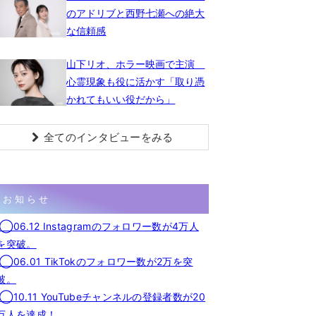
のアドリブと西野七瀬への絶大
な信頼感
山下リオ、ホラー映画で主演
心霊現象も役に活かす「取り憑
かれてもいい役だから」
全てのインタビューをみる
お知らせ
◯06.12 Instagramのフォロワー数が4万人
を突破。
◯06.01 TikTokのフォロワー数が2万を突
破。
◯10.11 YouTubeチャンネルの登録者数が20
万人を達成！