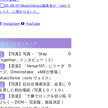
◯25.08.01 MusicVoiceは媒体名が「vois ヴ
ォイス」に変わりました。
Instagram
YouTube
コメントランキング
0
【写真】写真・「Stay
1
Together」インタビュー（２）
0
【音楽】「Venue101」にリーダ
2
ーズ、Omoinotake、≠MEが登場｜
MusicVoice（vois ヴォイス）
0
【写真】紅白出場者決定、会見に
3
出席した初出場組（写真１０／１０）
0
【音楽】「十勝でロックを切り拓
4
ひらく～ZION～ 完全版」放送決定｜