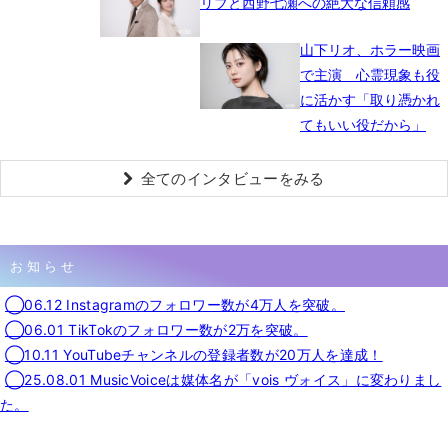
リブと西野七瀬への絶大な信頼感
山下リオ、ホラー映画
で主演 心霊現象も役
に活かす「取り憑かれ
てもいい役だから」
全てのインタビューをみる
お知らせ
◯06.12 Instagramのフォロワー数が4万人を突破。
◯06.01 TikTokのフォロワー数が2万を突破。
◯10.11 YouTubeチャンネルの登録者数が20万人を達成！
◯25.08.01 MusicVoiceは媒体名が「vois ヴォイス」に変わりまし
た。