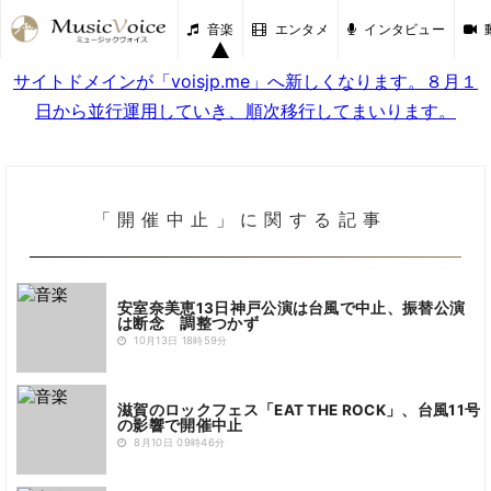
音楽
エンタメ
インタビュー
サイトドメインが「voisjp.me」へ新しくなります。８月１
日から並行運用していき、順次移行してまいります。
「開催中止」に関する記事
安室奈美恵13日神戸公演は台風で中止、振替公演
は断念 調整つかず
10月13日 18時59分
滋賀のロックフェス「EAT THE ROCK」、台風11号
の影響で開催中止
8月10日 09時46分