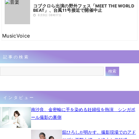
コブクロら出演の野外フェス「MEET THE WORLD
BEAT」、台風11号接近で開催中止
8月9日 08時17分
MusicVoice
記事の検索
インタビュー
南沙良、金密輸に手を染める妊婦役を熱演 シンガポ
ール撮影の裏側
舘ひろしが明かす、撮影現場でのアド