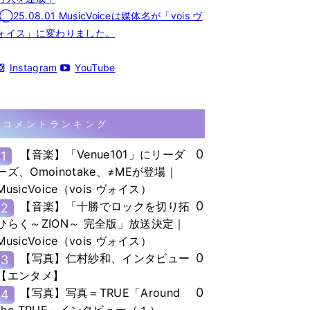
◯25.08.01 MusicVoiceは媒体名が「vois ヴ
ォイス」に変わりました。
Instagram
YouTube
コメントランキング
0
【音楽】「Venue101」にリーダ
1
ーズ、Omoinotake、≠MEが登場｜
MusicVoice（vois ヴォイス）
0
【音楽】「十勝でロックを切り拓
2
ひらく～ZION～ 完全版」放送決定｜
MusicVoice（vois ヴォイス）
0
【写真】仁村紗和、インタビュー
3
【エンタメ】
0
【写真】写真＝TRUE「Around
4