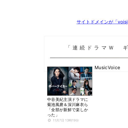
サイトドメインが「voi
「連続ドラマＷ 
MusicVoice
中谷美紀主演ドラマに
菊池風磨＆深川麻衣ら
「全部が新鮮で楽しか
った」
11月7日 13時19分