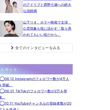
のアドリブと西野七瀬への絶大
な信頼感
山下リオ、ホラー映画で主演
心霊現象も役に活かす「取り憑
かれてもいい役だから」
全てのインタビューをみる
お知らせ
◯06.12 Instagramのフォロワー数が4万人
を突破。
◯06.01 TikTokのフォロワー数が2万を突
破。
◯10.11 YouTubeチャンネルの登録者数が20
万人を達成！