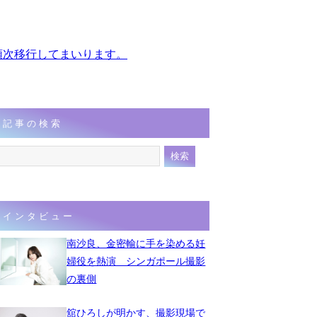
、順次移行してまいります。
記事の検索
インタビュー
南沙良、金密輸に手を染める妊
婦役を熱演 シンガポール撮影
の裏側
舘ひろしが明かす、撮影現場で