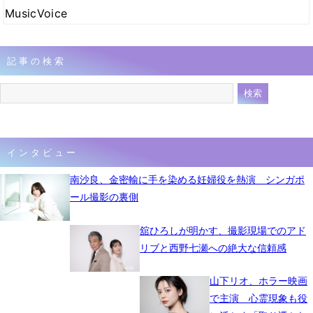
MusicVoice
記事の検索
インタビュー
南沙良、金密輸に手を染める妊婦役を熱演 シンガポ
ール撮影の裏側
舘ひろしが明かす、撮影現場でのアド
リブと西野七瀬への絶大な信頼感
山下リオ、ホラー映画
で主演 心霊現象も役