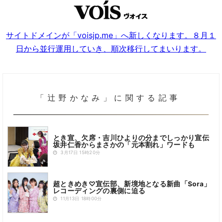
サイトドメインが「voisjp.me」へ新しくなります。８月１
日から並行運用していき、順次移行してまいります。
「辻野かなみ」に関する記事
とき宣、欠席・吉川ひよりの分までしっかり宣伝
坂井仁香からまさかの「元本割れ」ワードも
3月17日 15時20分
超ときめき♡宣伝部、新境地となる新曲「Sora」
レコーディングの裏側に迫る
11月13日 18時00分