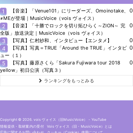
0
【音楽】「Venue101」にリーダーズ、Omoinotake、
1
≠MEが登場｜MusicVoice（vois ヴォイス）
0
【音楽】「十勝でロックを切り拓ひらく～ZION～ 完
2
全版」放送決定｜MusicVoice（vois ヴォイス）
0
【写真】仁村紗和、インタビュー【エンタメ】
3
0
【写真】写真＝TRUE「Around the TRUE」インタビ
4
ュー（１）
0
【写真】藤原さくら「Sakura Fujiwara tour 2018
5
yellow」初日公演（写真３）
ランキングをもっとみる
Copyright © 2026. vois ヴォイス（旧MusicVoice）
-
YouTube
情報提供・取材案内の受付
Vois ヴォイス（旧・MusicVoice）とは
広告に関するお問い合わせ
クッキー（cookie）使用について