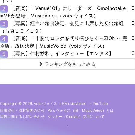
（２）
0
【音楽】「Venue101」にリーダーズ、Omoinotake、
2
≠MEが登場｜MusicVoice（vois ヴォイス）
0
【写真】紅白出場者決定、会見に出席した初出場組
3
（写真１０／１０）
0
【音楽】「十勝でロックを切り拓ひらく～ZION～ 完
4
全版」放送決定｜MusicVoice（vois ヴォイス）
0
【写真】仁村紗和、インタビュー【エンタメ】
5
ランキングをもっとみる
Copyright © 2026. vois ヴォイス（旧MusicVoice）
-
YouTube
情報提供・取材案内の受付
Vois ヴォイス（旧・MusicVoice）とは
広告に関するお問い合わせ
クッキー（cookie）使用について
-