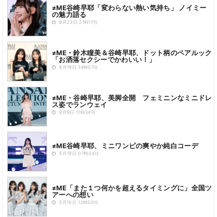
≠ME谷崎早耶「変わらない熱い気持ち」 ノイミー
の魅力語る
8月23日 21時17分
≠ME・鈴木瞳美＆谷崎早耶、ドット柄のペアルック
「お洒落セクシーでかわいい！」
8月19日 14時07分
≠ME・谷崎早耶、美脚全開 フェミニンなミニドレ
ス姿でランウェイ
8月9日 11時34分
≠ME谷崎早耶、ミニワンピの爽やか純白コーデ
5月19日 07時34分
≠ME「また１つ何かを超えるタイミングに」全国ツ
アーへの想い
5月10日 12時00分