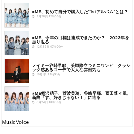
≠ME、初めて自分で購入した“1stアルバム”とは？
3月28日 12時00分
≠ME、今年の目標は達成できたのか？ 2023年を
振り返る
12月29日 07時00分
ノイミー谷崎早耶、美脚際立つミニワンピ クラシ
ック感あるコーデで大人な雰囲気も
10月1日 22時51分
≠ME蟹沢萌子、菅波美玲、谷崎早耶、冨田菜々風、
新曲「す、好きじゃない！」に迫る
8月24日 18時00分
MusicVoice