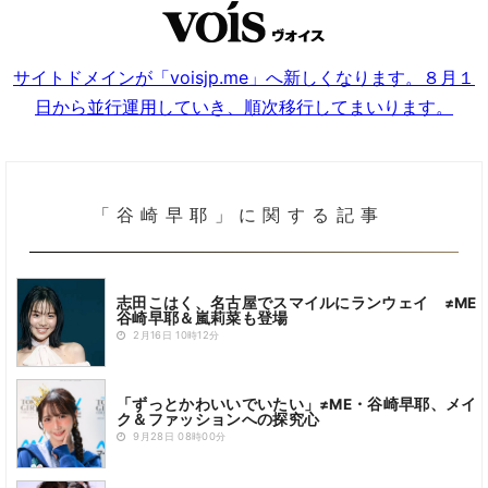
サイトドメインが「voisjp.me」へ新しくなります。８月１
日から並行運用していき、順次移行してまいります。
「谷崎早耶」に関する記事
志田こはく、名古屋でスマイルにランウェイ ≠ME
谷崎早耶＆嵐莉菜も登場
2月16日 10時12分
「ずっとかわいいでいたい」≠ME・谷崎早耶、メイ
ク＆ファッションへの探究心
9月28日 08時00分