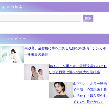
記事の検索
インタビュー
南沙良、金密輸に手を染める妊婦役を熱演 シンガポ
ール撮影の裏側
舘ひろしが明かす、撮影現場でのアド
リブと西野七瀬への絶大な信頼感
山下リオ、ホラー映画
で主演 心霊現象も役
に活かす「取り憑かれ
てもいい役だから」