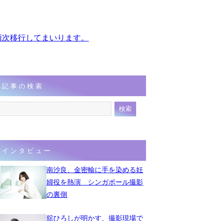
、順次移行してまいります。
記事の検索
インタビュー
南沙良、金密輸に手を染める妊
婦役を熱演 シンガポール撮影
の裏側
舘ひろしが明かす、撮影現場で