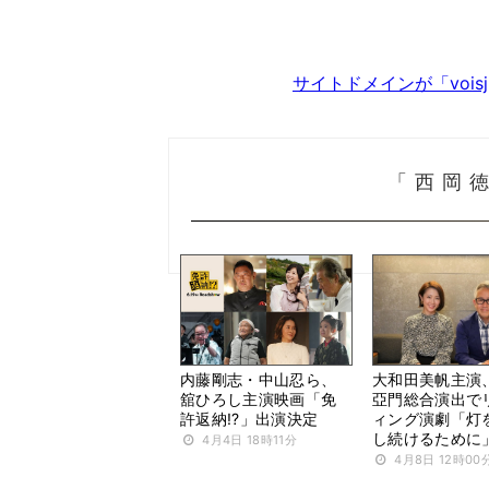
サイトドメインが「voi
「西岡
内藤剛志・中山忍ら、
大和田美帆主演
舘ひろし主演映画「免
亞門総合演出で
許返納!?」出演決定
ィング演劇「灯
し続けるために
4月4日 18時11分
4月8日 12時00