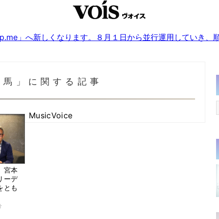
sjp.me」へ新しくなります。８月１日から並行運用していき
徳馬」に関する記事
MusicVoice
、宮本
リーデ
をとも
」
分