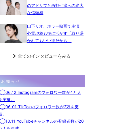
のアドリブと西野七瀬への絶大
な信頼感
山下リオ、ホラー映画で主演
心霊現象も役に活かす「取り憑
かれてもいい役だから」
全てのインタビューをみる
お知らせ
◯06.12 Instagramのフォロワー数が4万人
を突破。
◯06.01 TikTokのフォロワー数が2万を突
破。
◯10.11 YouTubeチャンネルの登録者数が20
万人を達成！