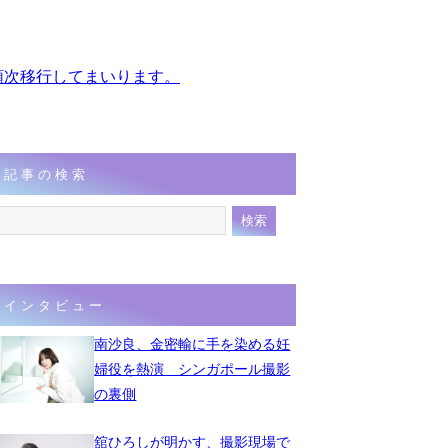
、順次移行してまいります。
記事の検索
インタビュー
南沙良、金密輸に手を染める妊
婦役を熱演 シンガポール撮影
の裏側
舘ひろしが明かす、撮影現場で