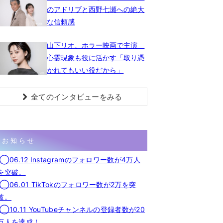
のアドリブと西野七瀬への絶大
な信頼感
山下リオ、ホラー映画で主演
心霊現象も役に活かす「取り憑
かれてもいい役だから」
全てのインタビューをみる
お知らせ
◯06.12 Instagramのフォロワー数が4万人
を突破。
◯06.01 TikTokのフォロワー数が2万を突
破。
◯10.11 YouTubeチャンネルの登録者数が20
万人を達成！