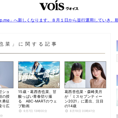
sjp.me」へ新しくなります。８月１日から並行運用していき
也菜」に関する記事
型ショ
15歳・葛西杏也菜、甘
葛西杏也菜・森崎美月
期の授
酸っぱい青春切り撮
が「ミスセブンティー
木勇征
る ABC-MARTのウェ
ン2021」に選出、注目
繰り広
ブ動画
の14歳
9月7日 13時00分
8月19日 00時41分
0分