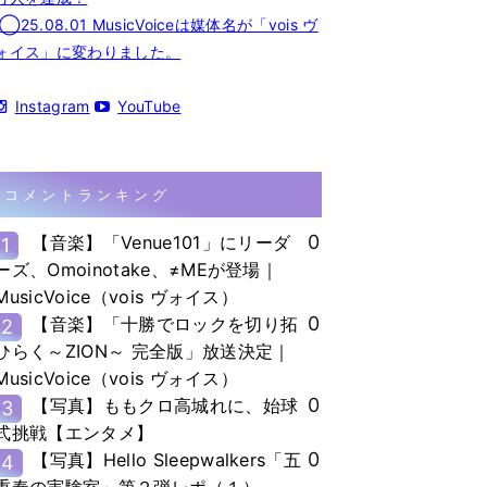
◯25.08.01 MusicVoiceは媒体名が「vois ヴ
ォイス」に変わりました。
Instagram
YouTube
コメントランキング
0
【音楽】「Venue101」にリーダ
1
ーズ、Omoinotake、≠MEが登場｜
MusicVoice（vois ヴォイス）
0
【音楽】「十勝でロックを切り拓
2
ひらく～ZION～ 完全版」放送決定｜
MusicVoice（vois ヴォイス）
0
【写真】ももクロ高城れに、始球
3
式挑戦【エンタメ】
0
【写真】Hello Sleepwalkers「五
4