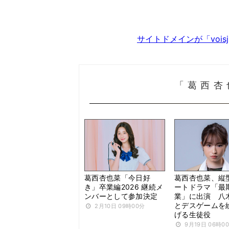
サイトドメインが「voi
「葛西杏
葛西杏也菜「今日好
葛西杏也菜、縦
き」卒業編2026 継続メ
ートドラマ「最
ンバーとして参加決定
業」に出演 八
とデスゲームを
2月10日 09時00分
げる生徒役
9月19日 06時0