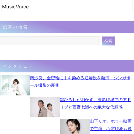
MusicVoice
記事の検索
インタビュー
南沙良、金密輸に手を染める妊婦役を熱演 シンガポ
ール撮影の裏側
舘ひろしが明かす、撮影現場でのアド
リブと西野七瀬への絶大な信頼感
山下リオ、ホラー映画
で主演 心霊現象も役