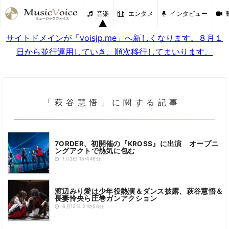
音楽
エンタメ
インタビュー
サイトドメインが「voisjp.me」へ新しくなります。８月１
日から並行運用していき、順次移行してまいります。
「萩谷慧悟」に関する記事
7ORDER、初開催の『KROSS』に出演 オープニ
ングアクトで熱気に包む
1月3日 15時48分
渡辺みり愛は少年役熱演＆ダンス披露、萩谷慧悟＆
長妻怜央ら圧巻ガンアクション
6月12日 21時56分