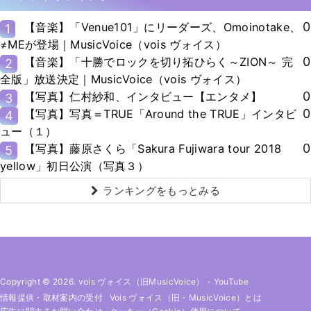
0
【音楽】「Venue101」にリーダーズ、Omoinotake、
1
≠MEが登場｜MusicVoice（vois ヴォイス）
0
【音楽】「十勝でロックを切り拓ひらく～ZION～ 完
2
全版」放送決定｜MusicVoice（vois ヴォイス）
0
【写真】仁村紗和、インタビュー【エンタメ】
3
0
【写真】写真＝TRUE「Around the TRUE」インタビ
4
ュー（１）
0
【写真】藤原さくら「Sakura Fujiwara tour 2018
5
yellow」初日公演（写真３）
ランキングをもっとみる
Copyright © 2026. vois ヴォイス（旧MusicVoice）
-
YouTube
情報提供・取材案内の受付
Vois ヴォイス（旧・MusicVoice）とは