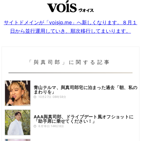
サイトドメインが「voisjp.me」へ新しくなります。８月１
日から並行運用していき、順次移行してまいります。
「與真司郎」に関する記事
青山テルマ、與真司郎宅に泊まった過去「朝、私の
まわりを」
10月27日 08時58分
AAA與真司郎、ドライブデート風オフショットに
「助手席に乗せてください！」
6月18日 14時28分