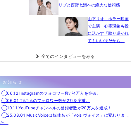
リブと西野七瀬への絶大な信頼感
山下リオ、ホラー映画
で主演 心霊現象も役
に活かす「取り憑かれ
てもいい役だから」
全てのインタビューをみる
お知らせ
◯06.12 Instagramのフォロワー数が4万人を突破。
◯06.01 TikTokのフォロワー数が2万を突破。
◯10.11 YouTubeチャンネルの登録者数が20万人を達成！
◯25.08.01 MusicVoiceは媒体名が「vois ヴォイス」に変わりまし
た。