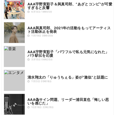
AAA宇野実彩子＆與真司郎、”あざとコンビ”が可愛
すぎると反響
6月13日 14時55分
AAA與真司郎、2021年の活動をもってアーティス
ト活動休止を発表
11月19日 08時00分
AAA宇野実彩子「パワフルで私も元気になれた」
パラ駅伝を応援
3月13日 06時35分
清水翔太の「りゅうちぇる」姿が“激似”と話題に
11月3日 05時18分
AAA偽サイン問題、リーダー浦田直也「悔しい思
いを感じた」
10月19日 22時29分