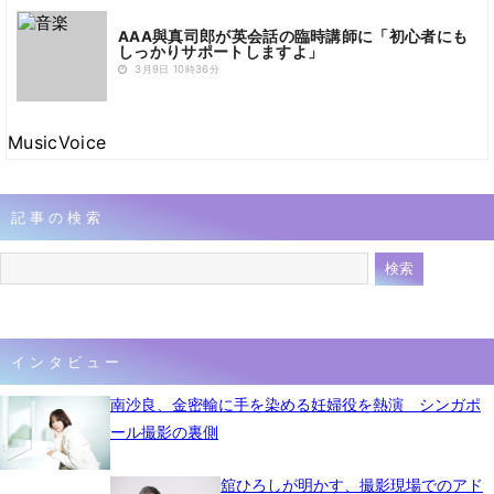
AAA與真司郎が英会話の臨時講師に「初心者にも
しっかりサポートしますよ」
3月9日 10時36分
MusicVoice
記事の検索
インタビュー
南沙良、金密輸に手を染める妊婦役を熱演 シンガポ
ール撮影の裏側
舘ひろしが明かす、撮影現場でのアド