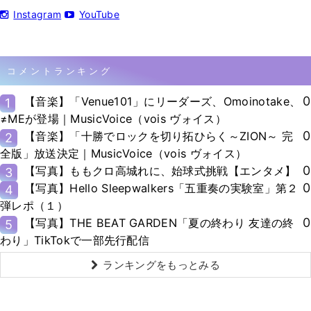
Instagram
YouTube
コメントランキング
0
【音楽】「Venue101」にリーダーズ、Omoinotake、
1
≠MEが登場｜MusicVoice（vois ヴォイス）
0
【音楽】「十勝でロックを切り拓ひらく～ZION～ 完
2
全版」放送決定｜MusicVoice（vois ヴォイス）
0
【写真】ももクロ高城れに、始球式挑戦【エンタメ】
3
0
【写真】Hello Sleepwalkers「五重奏の実験室」第２
4
弾レポ（１）
0
【写真】THE BEAT GARDEN「夏の終わり 友達の終
5
わり」TikTokで一部先行配信
ランキングをもっとみる