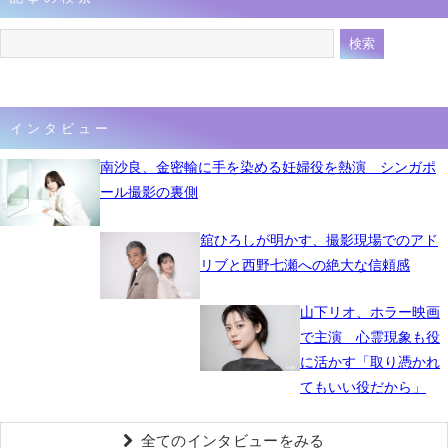
インタビュー
南沙良、金密輸に手を染める妊婦役を熱演 シンガポ
ール撮影の裏側
舘ひろしが明かす、撮影現場でのアド
リブと西野七瀬への絶大な信頼感
山下リオ、ホラー映画
で主演 心霊現象も役
に活かす「取り憑かれ
てもいい役だから」
全てのインタビューをみる