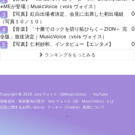
≠MEが登場｜MusicVoice（vois ヴォイス）
0
【写真】紅白出場者決定、会見に出席した初出場組
3
（写真１０／１０）
0
【音楽】「十勝でロックを切り拓ひらく～ZION～ 完
4
全版」放送決定｜MusicVoice（vois ヴォイス）
0
【写真】仁村紗和、インタビュー【エンタメ】
5
ランキングをもっとみる
Copyright © 2026. vois ヴォイス（旧MusicVoice）
-
YouTube
情報提供・取材案内の受付
Vois ヴォイス（旧・MusicVoice）とは
広告に関するお問い合わせ
クッキー（cookie）使用について
-