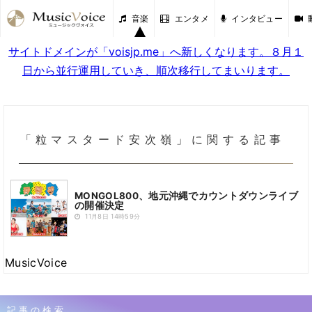
音楽
エンタメ
インタビュー
サイトドメインが「voisjp.me」へ新しくなります。８月１
日から並行運用していき、順次移行してまいります。
「粒マスタード安次嶺」に関する記事
MONGOL800、地元沖縄でカウントダウンライブ
の開催決定
11月8日 14時59分
MusicVoice
記事の検索